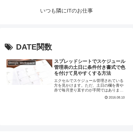
いつも隣にITのお仕事
DATE関数
スプレッドシートでスケジュール
Google Workspace
管理表の土日に条件付き書式で色
を付けて見やすくする方法
エクセルでスケジュール管理されている
方を見かけます。ただ、土日の欄を青や
赤で毎月塗り直すのが手間ではありませ
んか？日付と曜日も毎月面倒ですね。今
2016.08.10
回はその手順を、スプレッドシートで自
動化してみたいと思います。難しいコー
ドなどは使いません。いくつかの関数と
条件付き書式を使った簡単な方法でご案
内いたします。