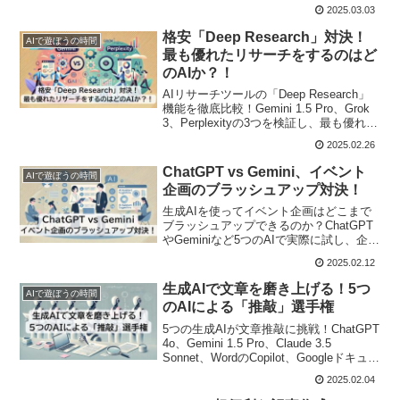
検証しました。最適な活用法やメリット
2025.03.03
を徹底解説！
格安「Deep Research」対決！
AIで遊ぼうの時間
最も優れたリサーチをするのはど
のAIか？！
AIリサーチツールの「Deep Research」
機能を徹底比較！Gemini 1.5 Pro、Grok
3、Perplexityの3つを検証し、最も優れた
リサーチAIを明らかにします。どのAIが
2025.02.26
あなたに最適？
ChatGPT vs Gemini、イベント
AIで遊ぼうの時間
企画のブラッシュアップ対決！
生成AIを使ってイベント企画はどこまで
ブラッシュアップできるのか？ChatGPT
やGeminiなど5つのAIで実際に試し、企画
案の作成と改善のプロセスを比較。AI活
2025.02.12
用でイベント成功の鍵を探ります。
生成AIで文章を磨き上げる！5つ
AIで遊ぼうの時間
のAIによる「推敲」選手権
5つの生成AIが文章推敲に挑戦！ChatGPT
4o、Gemini 1.5 Pro、Claude 3.5
Sonnet、WordのCopilot、Googleドキュメ
ントのGeminiを比較し、最も優れた推敲
2025.02.04
AIを決定。AI活用で文章力を向上させよ