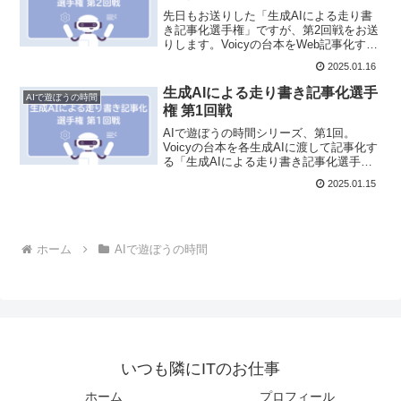
先日もお送りした「生成AIによる走り書
き記事化選手権」ですが、第2回戦をお送
りします。Voicyの台本をWeb記事化する
際に、どの生成AIが最も優れているかを
2025.01.16
検証します。勝者は、どのAIになったの
でしょうか？
生成AIによる走り書き記事化選手
AIで遊ぼうの時間
権 第1回戦
AIで遊ぼうの時間シリーズ、第1回。
Voicyの台本を各生成AIに渡して記事化す
る「生成AIによる走り書き記事化選手
権」を開催しましたのでお送りします！
2025.01.15
ホーム
AIで遊ぼうの時間
いつも隣にITのお仕事
ホーム
プロフィール