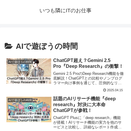
いつも隣にITのお仕事
AIで遊ぼうの時間
ChatGPT超え？Gemini 2.5
AIで遊ぼうの時間
Pro『Deep Research』の衝撃！
Gemini 2.5 ProのDeep Research機能を徹
底解説！ChatGPTとの比較やノンプログ
ラマー向け事例を通じて、圧倒的なリサ
ーチ能力とAI活用の実用性を深掘りしま
2025.04.15
す。
話題のAIリサーチ機能『deep
AIで遊ぼうの時間
research』対決に大本命
ChatGPTが参戦！
ChatGPT Plusに「deep research」機能
が搭載！AIリサーチ機能の実力を他のサ
ービスと比較し、詳細なレポート作成を