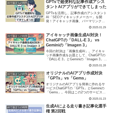
う！
GPTsで超便利な記事作成アシス
AIで遊ぼうの時間
タントAIアプリができてしまった
GPTsを活用し、記事作成のアシスタント
AI「SEOアイキャッチメーカー」を開
発！アイキャッチ画像、パーマリンク、
ディスクリプションを自動生成し、効率
2025.01.29
化を実現。GPTsの活用方法を詳しく解説
します。
アイキャッチ画像生成AI対決！
AIで遊ぼうの時間
ChatGPTの「DALL-E 3」 vs
Geminiの「Imagen 3」
今回の対決は「画像生成AI」。アイキャ
ッチ画像作成をお題として、ChatGPTの
「DALL-E 3」とGeminiの「Imagen 3」を
試してみました。
2025.01.28
オリジナルのAIアプリ作成対決
AIで遊ぼうの時間
「GPTs」vs「Gems」
オリジナルのAIアプリを簡単に作れるサ
ービスChatGPTの「GPTs」とGeminiの
「Gems」。今回はこの2つのサービスを
使って、自分専用のAIアプリを作成して
2025.01.23
みました。糸島弁でこたえるAIアプリを
両方のサービスで作成し、使い勝手など
生成AIによる走り書き記事化選手
AIで遊ぼうの時間
を比較してみました。
権 第2回戦