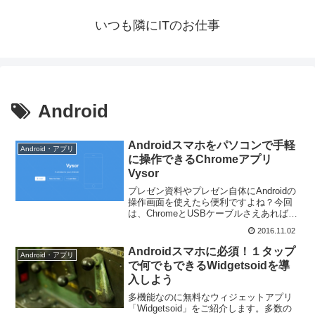
いつも隣にITのお仕事
Android
Androidスマホをパソコンで手軽
Android・アプリ
に操作できるChromeアプリ
Vysor
プレゼン資料やプレゼン自体にAndroidの
操作画面を使えたら便利ですよね？今回
は、ChromeとUSBケーブルさえあれば簡
単に無料でミラーリング表示ができ、そ
2016.11.02
のうえスマホをリモート操作できちゃう
Chromeアプリ「Vysor」をご紹介いたし
Androidスマホに必須！１タップ
Android・アプリ
ます。
で何でもできるWidgetsoidを導
入しよう
多機能なのに無料なウィジェットアプリ
「Widgetsoid」をご紹介します。多数の