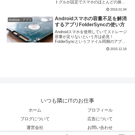
トグルが設定でスマホのほとんどの操作
を１タップで操作できます。片手で操作
2016.01.04
しやすいように縦に設置したり、通知領
域にも設置できるのでおすすめです。
Androidスマホの容量不足を解消
Android・アプリ
するアプリFolderSyncの使い方
Androidスマホを使用していてストレージ
容量が足りないという方は必見！
FolderSyncというファイル同期のアプリ
を使用して、自動的にクラウドストレー
2015.12.16
ジへファイルをバックアップしてスマホ
の空き領域を確保します。
いつも隣にITのお仕事
ホーム
プロフィール
ブログについて
広告について
運営会社
お問い合わせ