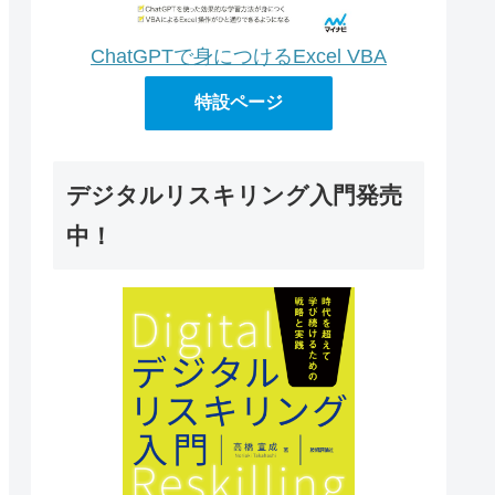
ChatGPTで身につけるExcel VBA
特設ページ
デジタルリスキリング入門発売
中！