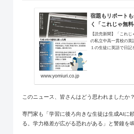
宿題もリポートも
く「これじゃ無料
【読売新聞】「これじ
の私立中高一貫校の英
１の生徒に英語で日記
英文法が使われ
www.yomiuri.co.jp
このニュース、皆さんはどう思われましたか
専門家も「学習に後ろ向きな生徒は生成AIに
る。学力格差が広がる恐れがある」と警鐘を