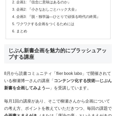
企画1: 『信念に意味はあるのか』
企画2: 『小さなおしごとハック大全』
企画3: 『脱・独学論―ひとりで頑張る時代の終焉』
ワクワクする企画をつくるためには
まとめ
じぶん新書企画を魅力的にブラッシュアッ
プする講座
8月から読書コミュニティ「flier book labo」で開催されて
いる柳瀬博一さんの講座「
コンテンツ化する技術―じぶん
新書を企画してみよう―
」を受講しています。
毎月1回の講座があり、そこで柳瀬さんから企画について
の考え方、ポイントを教えていただきつつ、毎回の課題で
企画書とまえがき
（または「序論の序」というまえがきの