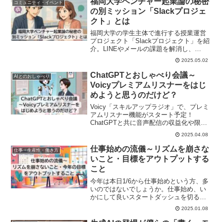
福岡大学ベンチャー起業論の秘密
コミュニティ・イベント
の別ミッション「Slackプロジェ
クト」とは
福岡大学の学生主体で進行する授業運営
プロジェクト「Slackプロジェクト」を紹
介。LINEやメールの課題を解消し、
Slack導入を通じて実践的な組織運営力を
2025.05.02
育む取り組みに迫ります。
ChatGPTとおしゃべり会議～
AIとのおしゃべり
Voicyプレミアムリスナーをはじ
めようと思うのだけど？
Voicy「スキルアップラジオ」で、プレミ
アムリスナー機能がスタート予定！
ChatGPTと共に音声配信の収益化や限定
コンテンツ企画を会議形式で深掘りしま
2025.04.08
す。
仕事始めの流儀～リズムを崩さな
仕事・生産性・働き方
いこと・目標をアウトプットする
こと
今年は本日1/6から仕事始めという方、多
いのではないでしょうか。仕事始め、い
かにして良いスタートダッシュを切るの
か、僕なりの仕事始めの流儀を2つほど紹
2025.01.08
介したいと思います。