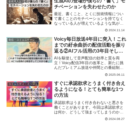
生成AIの登場が僕らの「書く」モ
技術同人誌
チベーションを失わせたのか
最近、書くこと、とくに技術情報につい
て書くことのモチベーションを持てなく
なっている人が増えているような気がし
ています。今回は「生成AIの登場が僕ら
2024.11.14
の「書く」モチベーションを失わせたの
か」についてお伝えします。
Voicy毎日放送4年目に突入！これ
発信・コミュニケーション
までの紆余曲折の配信活動を振り
返る②AIフル活用の3年目そして
これから編
AIを駆使して音声配信の効率と質を両
立！Voicy配信3年目の改革と、新たに挑
んだプレミアム放送や仲間との番組制作
を振り返り、今後の展望を語ります。
2025.06.11
すぐに承認欲求とうまく付き合え
コミュニティ・イベント
るようになる！とても簡単な1つ
の方法
承認欲求はうまく付き合わないと悪さを
働くことがあります。今回は承認欲求と
は何か、どうして強まってしまうのかと
ともに、意外と知られていない、でも誰
2024.08.27
でもできる、承認欲求とうまく付き合え
るようになる方法をお伝えします。