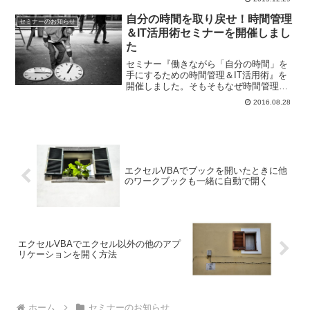
ったこと、良かった点などについてお伝
えします。
自分の時間を取り戻せ！時間管理
セミナーのお知らせ
＆IT活用術セミナーを開催しまし
た
セミナー『働きながら「自分の時間」を
手にするための時間管理＆IT活用術』を
開催しました。そもそもなぜ時間管理を
すべきなのか？そのための基本的な考え
2016.08.28
方について、一部紹介をさせて頂ければ
と思います。
エクセルVBAでブックを開いたときに他
のワークブックも一緒に自動で開く
エクセルVBAでエクセル以外の他のアプ
リケーションを開く方法
ホーム
セミナーのお知らせ