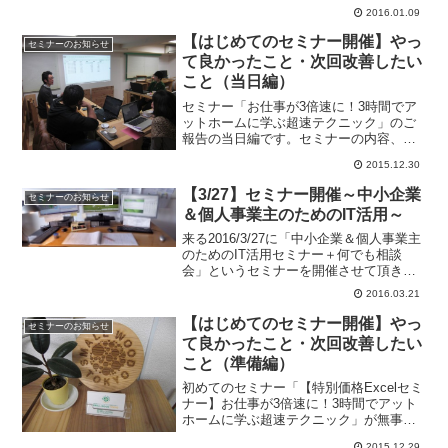
サイト入門」という二つのセミナーを開
2016.01.09
催しますのでお知らせです。
【はじめてのセミナー開催】やっ
セミナーのお知らせ
て良かったこと・次回改善したい
こと（当日編）
セミナー「お仕事が3倍速に！3時間でア
ットホームに学ぶ超速テクニック」のご
報告の当日編です。セミナーの内容、当
日の様子、良かったこと、反省点、今回
2015.12.30
の一番の収穫などについてお伝えできれ
ばと思います。
【3/27】セミナー開催～中小企業
セミナーのお知らせ
＆個人事業主のためのIT活用～
来る2016/3/27に「中小企業＆個人事業主
のためのIT活用セミナー＋何でも相談
会」というセミナーを開催させて頂きま
す。本記事では、その告知とともにその
2016.03.21
開催理由と背景についてお伝えしたいと
思います。
【はじめてのセミナー開催】やっ
セミナーのお知らせ
て良かったこと・次回改善したい
こと（準備編）
初めてのセミナー「【特別価格Excelセミ
ナー】お仕事が3倍速に！3時間でアット
ホームに学ぶ超速テクニック」が無事終
了しました。今回のセミナーの準備でや
2015.12.29