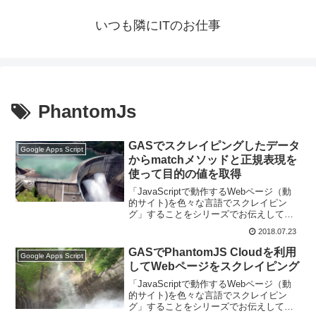
いつも隣にITのお仕事
PhantomJs
GASでスクレイピングしたデータ
Google Apps Script
からmatchメソッドと正規表現を
使って目的の値を取得
「JavaScriptで動作するWebページ（動
的サイト)を色々な言語でスクレイピン
グ」することをシリーズでお伝えしてい
ます。今回はGASでスクレイピングした
2018.07.23
HTMLドキュメントの中からmatchメソッ
ドと正規表現を使って目的の値を取得し
GASでPhantomJS Cloudを利用
Google Apps Script
ます。
してWebページをスクレイピング
「JavaScriptで動作するWebページ（動
的サイト)を色々な言語でスクレイピン
グ」することをシリーズでお伝えしてい