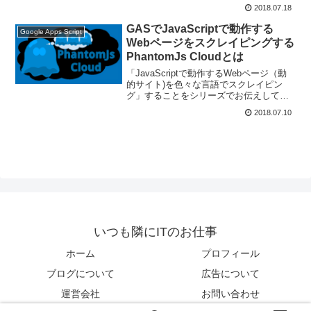
ます。今回はGoogle Apps Scriptと
2018.07.18
PhantomJS Cloudでスクレイピングしま
す！
GASでJavaScriptで動作する
Google Apps Script
Webページをスクレイピングする
PhantomJs Cloudとは
「JavaScriptで動作するWebページ（動
的サイト)を色々な言語でスクレイピン
グ」することをシリーズでお伝えしてい
ます。今回はGoogle Apps Scriptでスクレ
2018.07.10
イピングするために、PhantomJS Cloud
のアカウント作成についてお伝えしま
す。
いつも隣にITのお仕事
ホーム
プロフィール
ブログについて
広告について
運営会社
お問い合わせ