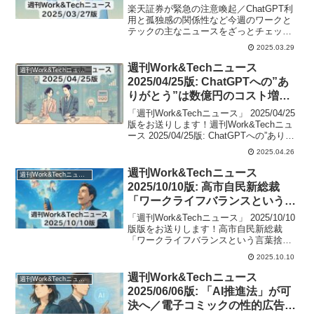
感の関係性ほか
楽天証券が緊急の注意喚起／ChatGPT利
用と孤独感の関係性など今週のワークと
テックの主なニュースをざっとチェック
し時流をつかんでいただくことができま
2025.03.29
すよ。
週刊Work&Techニュース
週刊Work&Techニュース
2025/04/25版: ChatGPTへの”あ
りがとう”は数億円のコスト増／
授業の出欠管理も「顔認証」ほか
「週刊Work&Techニュース」 2025/04/25
版をお送りします！週刊Work&Techニュ
ース 2025/04/25版: ChatGPTへの”ありが
とう”は数億円のコスト増／授業の出欠管
2025.04.26
理も「顔認証」ほか今週のワークとテッ
クの主なニュースをざっとチェックし時
週刊Work&Techニュース
週刊Work&Techニュース
流をつかんでいただくことができます
2025/10/10版: 高市自民新総裁
よ。
「ワークライフバランスという言
葉捨てる」／動画AIのSora「オ
「週刊Work&Techニュース」 2025/10/10
プトアウト方式」に不満の声ほか
版版をお送りします！高市自民新総裁
「ワークライフバランスという言葉捨て
る」／動画AIのSora「オプトアウト方
2025.10.10
式」に不満の声ほか今週のワークとテッ
クの主なニュースをざっとチェックし時
週刊Work&Techニュース
週刊Work&Techニュース
流をつかんでいただくことができます
2025/06/06版: 「AI推進法」が可
よ。
決へ／電子コミックの性的広告、