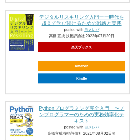
デジタルリスキリング入門ーー時代を
超えて学び続けるための戦略と実践
posted with
ヨメレバ
高橋 宣成 技術評論社 2023年07月20日
楽天ブックス
Amazon
Kindle
Pythonプログラミング完全入門 〜ノ
ンプログラマーのための実務効率化テ
キスト
posted with
ヨメレバ
高橋宣成 技術評論社 2021年08月02日頃