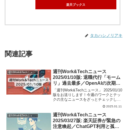
楽天ブックス
タカハシノリアキ
関連記事
週刊Work&Techニュース
週刊Work&Techニュース
2025/01/10版: 退職代行「モーム
リ」過去最多／OpenAIの次期最
強モデル「o3」ほか
「週刊Work&Techニュース」 2025/01/10
版をお送りします！今週のワークとテッ
クの主なニュースをざっとチェックし時
流をつかんでいただくことができます
2025.01.11
よ。
週刊Work&Techニュース
週刊Work&Techニュース
2025/03/27版: 楽天証券が緊急の
注意喚起／ChatGPT利用と孤独