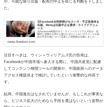
や、可能な限り出版・配布の中止を命じる判断を下しまし
た。
元Facebook女性幹部がセクハラ・不正告発本を
出版、Metaは出版中止を要求 - ライブドアニュ
ース
元Facebook幹部のサラ・ウィン＝ウィリアムズ氏が、在
職中に当時の上司から受けたセクシャルハラスメントや会
社の不正行為について言及した回想録を出版しました。し
かし、本の内容についてMetaは「誤った非難がなさ
news.livedoor.com
注目すべきは、ウィン＝ウィリアムズ氏の告発は、
Facebookが中国市場へ参入する際に、中国共産党に配慮
してコンテンツ検閲ツールの開発や、中国政府へのデータ
アクセス権提供まで検討していたという衝撃的な内容で
す。
結局、中国進出はなされていませんが、もしこれが事実な
ら、ビジネス拡大のためなら手段を選ばないという姿勢が