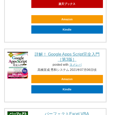
楽天ブックス
Amazon
Kindle
詳解！ Google Apps Script完全入門
［第3版］
posted with
ヨメレバ
高橋宣成 秀和システム 2021年07月06日頃
Amazon
Kindle
パーフェクトExcel VBA