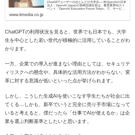
ChatGPTユーザーのほとんどが大学生──米OpenAIの日本
法人・OpenAI Japanの長崎忠雄社長は、教育業界向けイ
ベント「OpenAI Education Forum Tokyo」で、サービス
の利用動向についてこう話した。
www.itmedia.co.jp
ChatGPTの利用状況を見ると、世界でも日本でも、大学
生を中心とした若い世代が積極的に活用していることがわ
かります。
一方、企業での導入が進まない理由としては、セキュリテ
ィリスクへの懸念や、具体的な活用方法がわからない、変
革に対する意識が低いといった点が挙げられます。
しかし、こうした生成AIを使いこなす学生たちが社会に出
てくる…しかも、新卒でいうと完全に売り手市場になって
いると考えると、僕だったら「仕事でAIが使えるか」は企
業を選ぶ判断基準としたいと思います。