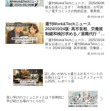
業界団体が初のルールなど
「週刊Work&Techニュース」 2025/06/06
版をお送りします！「AI推進法」が可決
へ／電子コミックの性的広告、業界団体
が初のルールなど今週のワークとテック
2025.06.07
の主なニュースをざっとチェックし時流
をつかんでいただくことができますよ。
週刊Work&Techニュース
週刊Work&Techニュース
2024/10/24版: 高市首相、労働規
制緩和検討求める／退職代行「モ
ームリ」に家宅捜索ほか
「週刊Work&Techニュース」 2025/10/24
版をお送りします！週刊Work&Techニュ
ース 2024/10/24版: 高市首相、労働規制
緩和検討求める／退職代行「モームリ」
2025.10.24
に家宅捜索ほか今週のワークとテックの
主なニュースをざっとチェックし時流を
つかんでいただくことができますよ。
話し合いがめちゃ盛り上がるイベントの
仕掛けとは？～「コミュニティフォーラ
ム2025」レポート③
良い学びのコミュニティとは？自律的に
学び続ける場のつくりかた