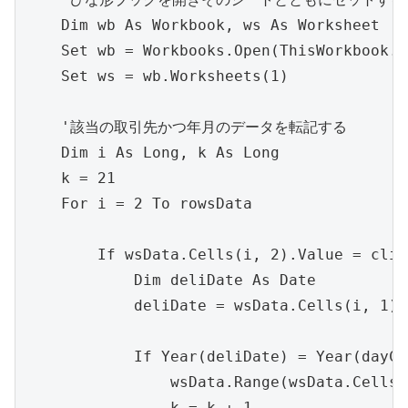
    Dim wb As Workbook, ws As Worksheet

    Set wb = Workbooks.Open(ThisWorkbook
    Set ws = wb.Worksheets(1)

    '該当の取引先かつ年月のデータを転記する

    Dim i As Long, k As Long

    k = 21

    For i = 2 To rowsData

        If wsData.Cells(i, 2).Value = clie
            Dim deliDate As Date

            deliDate = wsData.Cells(i, 1).
            If Year(deliDate) = Year(dayCu
                wsData.Range(wsData.Cells(
                k = k + 1
