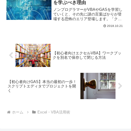
を学ぶべき理由
ノンプログラマーがVBAやGASを学習し
ていくと、その先に謎の言葉ばかりが登
場する恐怖のエリア登場します。「クラ
ス」です。今回は、「なぜノンプログラ
2018.10.21
マーがクラスを学ぶべきなのか」につい
て書きたいと思います。
【初心者向けエクセルVBA】ワークブッ
クを別名で保存して閉じる方法
【初心者向けGAS】本当の最初の一歩！
スクリプトエディタでプロジェクトを開
く
ホーム
Excel・VBA活用術