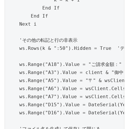
            End If

        End If

    Next i

    'その他の転記と行の非表示

    ws.Rows(k & ":50").Hidden = True  
    ws.Range("A18").Value = "ご請求金額：" & F
    ws.Range("A3").Value = client & "御中
    ws.Range("A5").Value = "〒" & wsClien
    ws.Range("A6").Value = wsClient.Cells
    ws.Range("A7").Value = wsClient.Cells
    ws.Range("D15").Value = DateSerial(Ye
    ws.Range("D16").Value = DateSerial(Ye
    'ファイル名を生成して保存して閉じる
