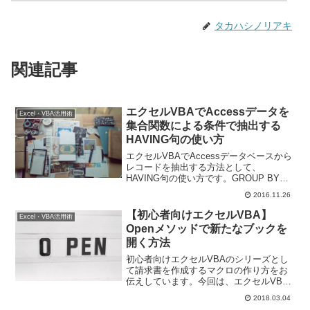
タカハシノリアキ
関連記事
エクセルVBAでAccessデータを
Excel・VBA活用術
集合関数による条件で抽出する
HAVING句の使い方
エクセルVBAでAccessデータベースから
レコードを抽出する方法として、
HAVING句の使い方です。GROUP BY句
でグループ化したレコードを条件で絞り
2016.11.26
込む、また集合関数でテーブルの状態を
判定することもできます。
【初心者向けエクセルVBA】
Excel・VBA活用術
Openメソッドで新たなブックを
開く方法
初心者向けエクセルVBAのシリーズとし
て請求書を作成するマクロの作り方をお
伝えしています。今回は、エクセルVBA
で新たなブックを開く方法です。コレク
2018.03.04
ションやWorkbooksプロパティについて