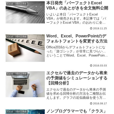
も解説しますよ。
本日発売「パーフェクトExcel
Excel・VBA活用術
VBA」のあとがきを全文無料公開
いよいよ本日「パーフェクトExcel
VBA」が発売されます。本記事では「パ
ーフェクトExcel VBA」のおわりに全文
を掲載させていただきます。本書の発売
2019.11.25
に際して考えていることについて、ぜひ
ご一読くださいませ。
Word、Excel、PowerPointのデ
Excel・VBA活用術
フォルトフォントを変更する方法
Office2016からデフォルトフォントにな
った「游ゴシック」が非常に見づらい…
ということでWord、Excel、PowerPoint
のデフォルトフォントをそれぞれ変更す
る方法をお伝えしています。
2016.03.03
エクセルで過去のデータから将来
Excel・VBA活用術
の予測値をシミュレーションする
【回帰分析】
エクセルで過去のデータから将来の予測
値を求める回帰分析の方法を二種類お伝
えします。グラフの近似曲線を使う方法
と、FORCAST関数を使う方法で将来の
2016.09.17
ページビューの予測値をシミュレーショ
ンしていきます。
ノンプログラマーでも「クラス」
Excel・VBA活用術