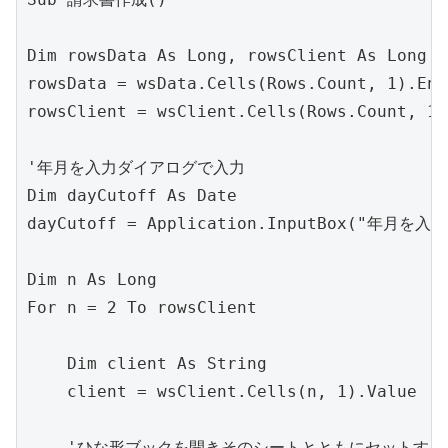
Dim rowsData As Long, rowsClient As Long

rowsData = wsData.Cells(Rows.Count, 1).
rowsClient = wsClient.Cells(Rows.Count
'年月を入力ダイアログで入力

Dim dayCutoff As Date

dayCutoff = Application.InputBox("年月を
Dim n As Long

For n = 2 To rowsClient

    Dim client As String

    client = wsClient.Cells(n, 1).Value

    'ひな形ブックを開きそのシートとともにセットする
