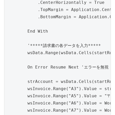
            .CenterHorizontally = True 
            .TopMargin = Application.Cen
            .BottomMargin = Application.
        End With

        '*****請求書の各データを入力*****

        wsData.Range(wsData.Cells(startRo
        On Error Resume Next 'エラーを無視

        strAccount = wsData.Cells(startRo
        wsInvoice.Range("A3").Value = st
        wsInvoice.Range("A5").Value = "〒"
        wsInvoice.Range("A6").Value = Work
        wsInvoice.Range("A7").Value = Work