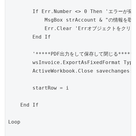
        If Err.Number <> 0 Then 'エラ
            MsgBox strAccount & "の情
            Err.Clear 'Errオブジェクトをクリア

        End If

        '*****PDF出力をして保存して閉じる*****

        wsInvoice.ExportAsFixedFormat Ty
        ActiveWorkbook.Close savechan
        startRow = i

    End If

Loop
