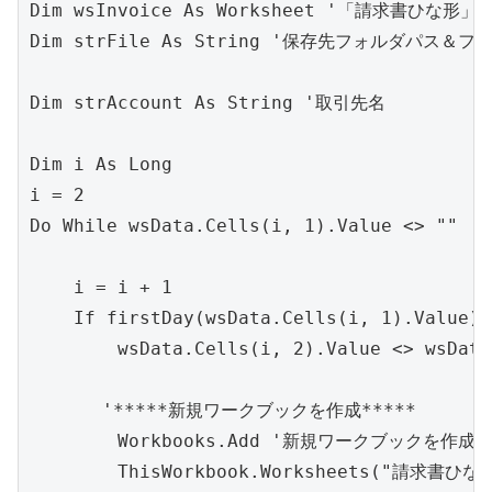
Dim wsInvoice As Worksheet '「請求書ひな形」
Dim strFile As String '保存先フォルダパス＆
Dim strAccount As String '取引先名

Dim i As Long

i = 2

Do While wsData.Cells(i, 1).Value <> ""

    i = i + 1

    If firstDay(wsData.Cells(i, 1).Value) 
        wsData.Cells(i, 2).Value <> wsData
     　'*****新規ワークブックを作成***** 

        Workbooks.Add '新規ワークブックを作成

        ThisWorkbook.Worksheets("請求書ひ