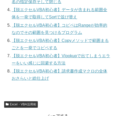
名の指定保存そして閉じる
【脱エクセルVBA初心者】データが含まれる範囲全
体を一発で取得してSortで並び替え
【脱エクセルVBA初心者】コピペはRangeが効率的
なのでその範囲を見つけるプログラム
【脱エクセルVBA初心者】Copyメソッドで範囲まる
ごとを一発でコピペする
【脱エクセルVBA初心者】Vlookupで出てしまうエラ
ーをいい感じに回避する方法
【脱エクセルVBA初心者】請求書作成マクロの全体
おさらいと総仕上げ
Excel・VBA活用術
シェアする