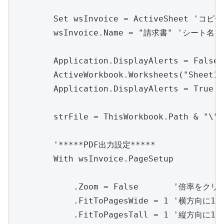
        Set wsInvoice = ActiveSheet 
        wsInvoice.Name = "請求書" 'シート名を
        Application.DisplayAlerts = F
        ActiveWorkbook.Worksheets("Sheet
        Application.DisplayAlerts = T
        strFile = ThisWorkbook.Path & "\"
        '*****PDF出力設定*****

        With wsInvoice.PageSetup

            .Zoom = False       '倍率をクリア
            .FitToPagesWide = 1 '横方向に
            .FitToPagesTall = 1 '縦方向に