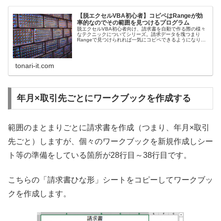
【脱エクセルVBA初心者】コピペはRangeが効
率的なのでその範囲を見つけるプログラム
脱エクセルVBA初心者向け、請求書を自動で作る際の様々
なテクニックについてシリーズ。請求データを塊つまり
Rangeで見つけられれば一気にコピペできるようになりま
す。その「塊」を効率よく見つける方法です。
tonari-it.com
年月×取引先ごとにワークブックを作成する
範囲のまとまりごとに請求書を作成（つまり、年月×取引
先ごと）しますが、個々のワークブックを新規作成しシー
ト等の準備をしている箇所が28行目～38行目です。
こちらの「請求書ひな形」シートをコピーしてワークブッ
クを作成します。