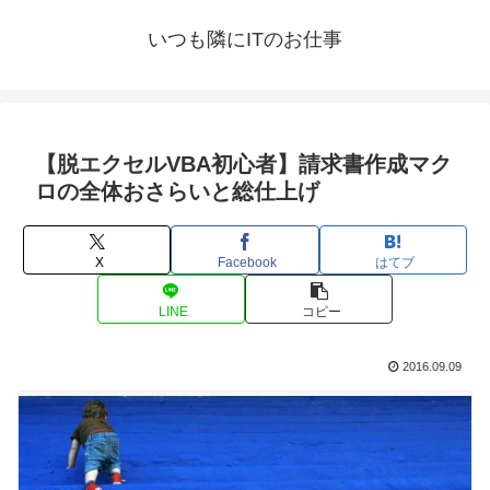
いつも隣にITのお仕事
【脱エクセルVBA初心者】請求書作成マク
ロの全体おさらいと総仕上げ
X
Facebook
はてブ
LINE
コピー
2016.09.09