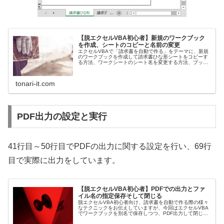
【脱エクセルVBA初心者】新規のワークブック
を作成、シートのコピーと名前の変更
エクセルVBAで「請求書を自動で作る」をテーマに、新規
のワークブックを作成して請求書ひな形シートをコピーす
る方法、ワークシートのシート名を変更する方法、ブック
やシートに関するTIPSについて書きました。
tonari-it.com
PDF出力の設定と実行
41行目～50行目でPDFの出力に関する設定を行い、69行
目で実際に出力をしています。
【脱エクセルVBA初心者】PDFでの出力とファ
イル名の指定保存そして閉じる
脱エクセルVBA初心者向け、請求書を自動で作る際の様々
なテクニックをお伝えしていますが、今回はエクセルVBA
でワークブックを別名で保存しつつ、PDF出力して閉じる
方法についてお伝えします。