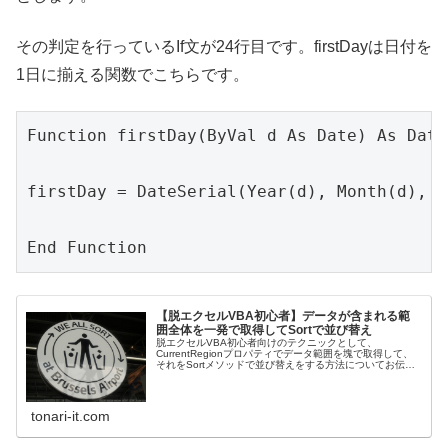
その判定を行っているIf文が24行目です。firstDayは日付を
1日に揃える関数でこちらです。
Function firstDay(ByVal d As Date) As Date

firstDay = DateSerial(Year(d), Month(d), 1)
【脱エクセルVBA初心者】データが含まれる範
囲全体を一発で取得してSortで並び替え
脱エクセルVBA初心者向けのテクニックとして、
CurrentRegionプロパティでデータ範囲を塊で取得して、
それをSortメソッドで並び替えをする方法についてお伝え
していきます。
tonari-it.com