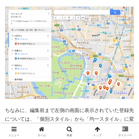
ちなみに、編集前まで左側の画面に表示されていた登録先
については、「個別スタイル」から「均一スタイル」に変
更された際にすべて折りたたまれて「すべてのアイテム」
に格納されています。こちらは、
均一スタイルの左側にあ
メニュー
ホーム
検索
トップ
サイドバー