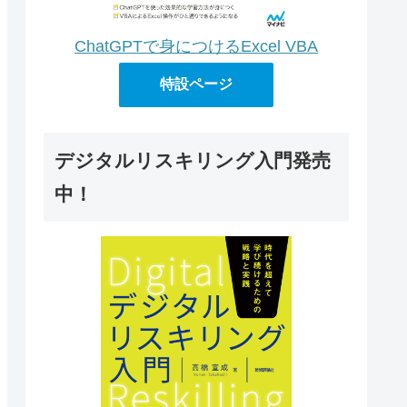
ChatGPTで身につけるExcel VBA
特設ページ
デジタルリスキリング入門発売
中！