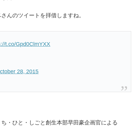
ベさんのツイートを拝借しますね。
s://t.co/Gpd0ClmYXX
ctober 28, 2015
まち・ひと・しごと創生本部早田豪企画官による