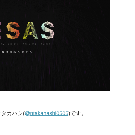
タカハシ(
@ntakahashi0505
)です。