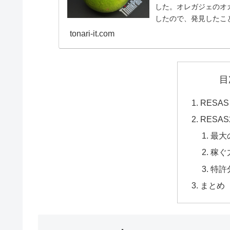
した。オレガジェのオ
したので、発見したこ
tonari-it.com
目
RESA
RESAS
最大
稼ぐ
特許
まとめ