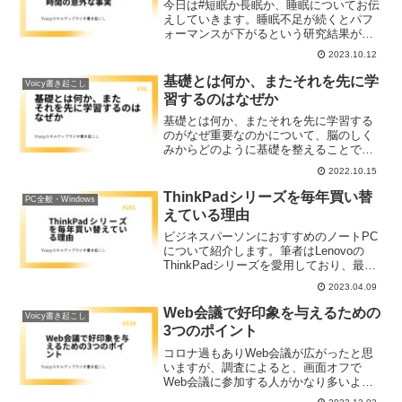
今日は#短眠か長眠か、睡眠についてお伝
えしていきます。睡眠不足が続くとパフ
ォーマンスが下がるという研究結果が明
らかになっていますから睡眠時間を削っ
2023.10.12
てしまうと余計に時間がかかって良くな
いスパイラルに入ってしまいます。機会
基礎とは何か、またそれを先に学
Voicy書き起こし
があればご自分の睡眠を測定して分析し
習するのはなぜか
てみるのもおすすめです。
基礎とは何か、またそれを先に学習する
のがなぜ重要なのかについて、脳のしく
みからどのように基礎を整えることで学
習効率を上げられるかを語ります。
2022.10.15
ThinkPadシリーズを毎年買い替
PC全般・Windows
えている理由
ビジネスパーソンにおすすめのノートPC
について紹介します。筆者はLenovoの
ThinkPadシリーズを愛用しており、最新
の高性能モデルを一年に一度購入する基
2023.04.09
本スタンスを取っています。PCの寿命は
4年と定められていますが、新しいものに
Web会議で好印象を与えるための
Voicy書き起こし
買い替えることで、生産性向上に繋がる
3つのポイント
ことが明らかになっています。ThinkPad
のX1 Carbonシリーズは、軽量でバッテリ
コロナ過もありWeb会議が広がったと思
ーの持ちも良く、打鍵感も素晴らしく、
いますが、調査によると、画面オフで
おすすめです。
Web会議に参加する人がかなり多いよう
です。画面オンしたうえで、相手の名前