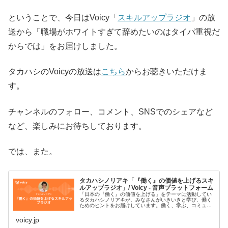
ということで、今日はVoicy「
スキルアップラジオ
」の放
送から「職場がホワイトすぎて辞めたいのはタイパ重視だ
からでは」をお届けしました。
タカハシのVoicyの放送は
こちら
からお聴きいただけま
す。
チャンネルのフォロー、コメント、SNSでのシェアなど
など、楽しみにお待ちしております。
では、また。
タカハシノリアキ「『働く』の価値を上げるスキ
ルアップラジオ」/ Voicy - 音声プラットフォーム
「日本の『働く』の価値を上げる」をテーマに活動してい
るタカハシノリアキが、みなさんがいきいきと学び、働く
ためのヒントをお届けしています。働く、学ぶ、コミュニ
ティ、AI、プログラミング、デジタルなどがキーワードで
す。#スキルアップラジオ■プ…
voicy.jp