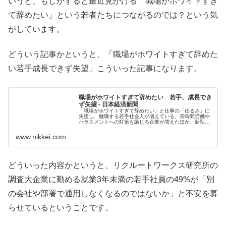
いうと、もしかすると最近見かける「職場がホワイトすぎ
て辞めたい」という若者たちにつながるのでは？という気
がしています。
どういう記事かというと、「職場がホワイトすぎて辞めた
い若手成長できず失望」こういった記事になります。
職場がホワイトすぎて辞めたい 若手、成長でき
ず失望 - 日本経済新聞
「職場がホワイトすぎて辞めたい」と仕事の「ゆるさ」に
失望し、離職する若手社会人が増えている。長時間労働や
ハラスメントへの対策を講じる企業が増えたほか、新型コ
ロナウイルス禍で若手に課される仕事の負荷が低下。転職
も視野に入れる彼らには成長の機会...
www.nikkei.com
どういった内容かというと、リクルートワークス研究所の
調査大企業に勤める就業3年未満の若手社員の49%が「別
の会社や部署で通用しなくなるのではないか」と不安を募
らせているということです。