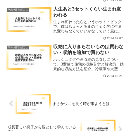
2023.12.02
を呼んで話しかけたり、笑顔を意識した
り、しっかり相づちをうったりといった
人生あと3セットくらい生まれ変
Voicy書き起こし
ポイントをおさえると、オンラインであ
われる
ってもコミュニケーションの質を高める
ことができます。
生まれ変わったらというホットトピック
で、僕はちょっとあまのじゃく的に生ま
れ変わらなくていいかなっていう風に思
ってるんです。その理由としては、わざ
2024.02.07
わざリアルに生まれ変わらなくても、こ
れからの人生で何回か生まれ変わるチャ
収納に入りきらないものは買わな
Voicy書き起こし
ンスがあると思うからです。
い・収納を追加で買わない
ハッシュタグ企画収納の見直しについ
て、3階建て住宅の収納苦労と解決策、効
果的な収納方法を紹介。冷蔵庫や大型家
電の移動エピソードから得たアイデア
2023.08.21
や、収納の鉄則について分かりやすく解
説します。
まさかウニを捌く時が来ようとは
成長著しい息子から親として学んでいる