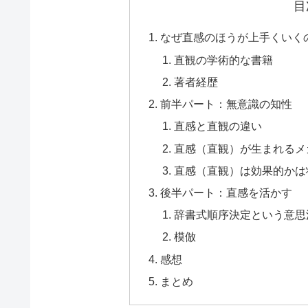
目
なぜ直感のほうが上手くいくの
直観の学術的な書籍
著者経歴
前半パート：無意識の知性
直感と直観の違い
直感（直観）が生まれるメ
直感（直観）は効果的かは
後半パート：直感を活かす
辞書式順序決定という意思
模倣
感想
まとめ