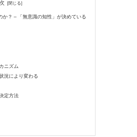
次
か？ – 「無意識の知性」が決めている
カニズム
状況により変わる
決定方法