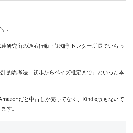
です。
発達研究所の適応行動・認知学センター所長でいらっ
統計的思考法―初歩からベイズ推定まで』といった本
azonだと中古しか売ってなく、Kindle版もないで
ります。