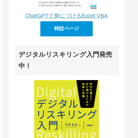
ChatGPTで身につけるExcel VBA
特設ページ
デジタルリスキリング入門発売
中！