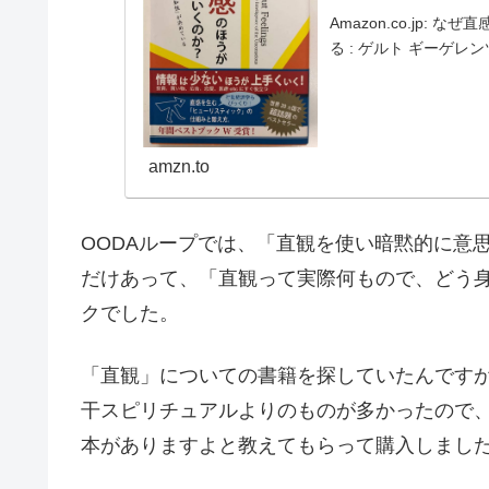
Amazon.co.jp:
る : ゲルト ギーゲレンツァー
amzn.to
OODAループでは、「直観を使い暗黙的に意
だけあって、「直観って実際何もので、どう
クでした。
「直観」についての書籍を探していたんです
干スピリチュアルよりのものが多かったので
本がありますよと教えてもらって購入しまし