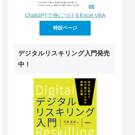
ChatGPTで身につけるExcel VBA
特設ページ
デジタルリスキリング入門発売
中！