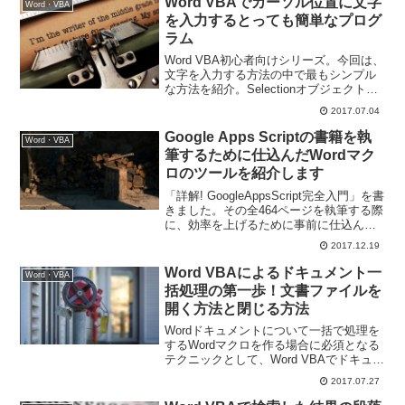
Word VBAでカーソル位置に文字
Word・VBA
を入力するとっても簡単なプログ
ラム
Word VBA初心者向けシリーズ。今回は、
文字を入力する方法の中で最もシンプル
な方法を紹介。Selectionオブジェクトの
typeTextメソッドを使って、現在のカー
2017.07.04
ソル位置に文字を入力する方法です。
Google Apps Scriptの書籍を執
Word・VBA
筆するために仕込んだWordマク
ロのツールを紹介します
「詳解! GoogleAppsScript完全入門」を書
きました。その全464ページを執筆する際
に、効率を上げるために事前に仕込んで
おいた、いくつかのWordマクロのツール
2017.12.19
がありますので紹介します。
Word VBAによるドキュメント一
Word・VBA
括処理の第一歩！文書ファイルを
開く方法と閉じる方法
Wordドキュメントについて一括で処理を
するWordマクロを作る場合に必須となる
テクニックとして、Word VBAでドキュメ
ントを開くOpenメソッドの使い方、閉じ
2017.07.27
るCloseメソッドの使い方についてお伝え
します。