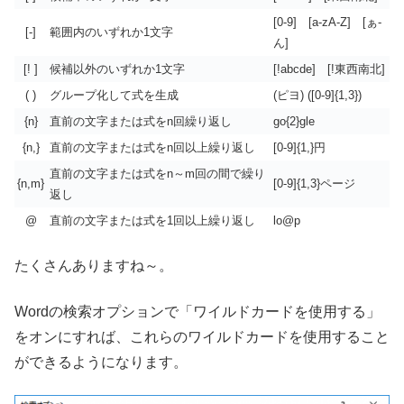
[0-9] [a-zA-Z] [ぁ-
[-]
範囲内のいずれか1文字
ん]
[! ]
候補以外のいずれか1文字
[!abcde] [!東西南北]
( )
グループ化して式を生成
(ピヨ) ([0-9]{1,3})
{n}
直前の文字または式をn回繰り返し
go{2}gle
{n,}
直前の文字または式をn回以上繰り返し
[0-9]{1,}円
直前の文字または式をn～m回の間で繰り
{n,m}
[0-9]{1,3}ページ
返し
@
直前の文字または式を1回以上繰り返し
lo@p
たくさんありますね～。
Wordの検索オプションで「ワイルドカードを使用する」
をオンにすれば、これらのワイルドカードを使用すること
ができるようになります。