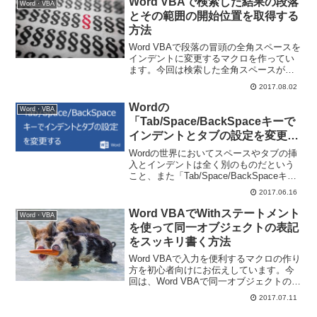
Word VBAで検索した結果の段落
Word・VBA
とその範囲の開始位置を取得する
方法
Word VBAで段落の冒頭の全角スペースを
インデントに変更するマクロを作ってい
ます。今回は検索した全角スペースが含
まれる段落を取得する、またその段落範
2017.08.02
囲の開始位置を取得する方法をお伝えし
ます。
Wordの
Word・VBA
「Tab/Space/BackSpaceキーで
インデントとタブの設定を変更す
る」とは？
Wordの世界においてスペースやタブの挿
入とインデントは全く別のものだという
こと、また「Tab/Space/BackSpaceキー
でインデントとタブの設定を変更する」
2017.06.16
の機能についてお伝えします。
Word VBAでWithステートメント
Word・VBA
を使って同一オブジェクトの表記
をスッキリ書く方法
Word VBAで入力を便利するマクロの作り
方を初心者向けにお伝えしています。今
回は、Word VBAで同一オブジェクトの表
記をまとめるWithステートメントの使い
2017.07.11
方です。これでプログラムをスッキリ書
きます！