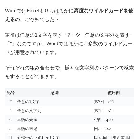
WordではExcelよりもはるかに
高度なワイルドカードを使
える
の、ご存知でした？
定番は任意の1文字を表す「?」や、任意の文字列を表す
「*」なのですが、Wordではほかにも多数のワイルドカー
ドが用意されています。
それぞれの組み合わせで、様々な文字列のパターンで検索
をすることができます。
記号
意味
使用例
?
任意の1文字
第?回 s?t
*
任意の文字列
第*回 s*t
<
単語の先頭
<第 <pre
>
単語の末尾
回> fix>
[ ]
候補中のいずれか1文字
[abcde] [東西南北]