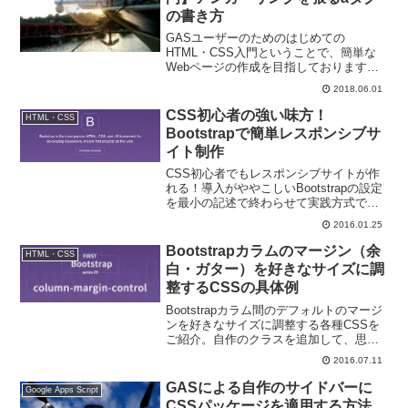
の書き方
GASユーザーのためのはじめての
HTML・CSS入門ということで、簡単な
Webページの作成を目指しております。
今回は、リンクを貼るアンカーリンクを
2018.06.01
作るaタグとhref属性の書き方について解
説をしますよ。
CSS初心者の強い味方！
HTML・CSS
Bootstrapで簡単レスポンシブサ
イト制作
CSS初心者でもレスポンシブサイトが作
れる！導入がややこしいBootstrapの設定
を最小の記述で終わらせて実践方式で触
ってみましょう！今回は導入前の予備知
2016.01.25
識の解説です。
Bootstrapカラムのマージン（余
HTML・CSS
白・ガター）を好きなサイズに調
整するCSSの具体例
Bootstrapカラム間のデフォルトのマージ
ンを好きなサイズに調整する各種CSSを
ご紹介。自作のクラスを追加して、思い
通りの幅を設定したり、個別のブロック
2016.07.11
だけサイズ変更したりする方法を解説し
ています。最後に手軽に設定できる汎用
GASによる自作のサイドバーに
Google Apps Script
クラスもご紹介。Bootstrapカラムのガタ
CSSパッケージを適用する方法