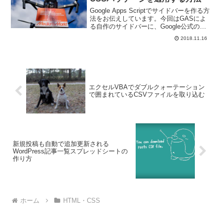
ーの成り立ちが、より深く理解できま
す。
Google Apps Scriptでサイドバーを作る方
法をお伝えしています。今回はGASによ
る自作のサイドバーに、Google公式のサ
イドバー用CSSパッケージを適用してす
2018.11.16
る方法をお伝えします。
エクセルVBAでダブルクォーテーション
で囲まれているCSVファイルを取り込む
新規投稿も自動で追加更新される
WordPress記事一覧スプレッドシートの
作り方
ホーム
HTML・CSS