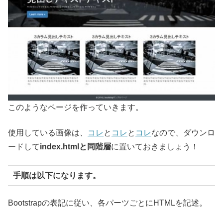
このようなページを作っていきます。
使用している画像は、
コレ
と
コレ
と
コレ
なので、ダウンロ
ードして
index.htmlと同階層
に置いておきましょう！
手順は以下になります。
Bootstrapの表記に従い、各パーツごとにHTMLを記述。