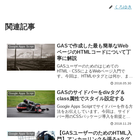
くろゆき
関連記事
GASで作成した最も簡単なWeb
Google Apps Script
ページのHTMLコードについて丁
寧に解説
GASユーザーのためのはじめての
HTML・CSSによるWebページ入門で
す。今回は、HTMLやタグとは何か、また
GASで作成した最も簡単なWebページの
2018.05.30
HTMLファイルの内容について解説をして
いきます。
GASのサイドバーをdivタグ＆
Google Apps Script
class属性でスタイル設定する
Google Apps Scriptでサイドバーを作る方
法をお伝えしています。今回は、サイド
バー用のCSSパッケージ導入を前提とし
てGASのサイドバーをdivタグとclass属
2018.11.29
性でスタイルしていく方法です。
【GASユーザーのためのHTML入
Google Apps Script
門】アンカーリンクを張るaタグ