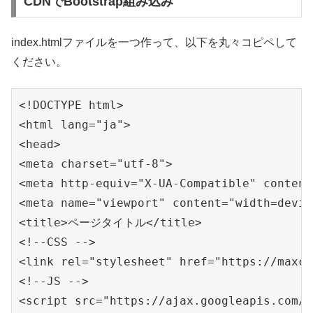
CDNでBootstrap組み込み
index.htmlファイルを一つ作って、以下を丸々コピペして
ください。
<!DOCTYPE html>

<html lang="ja">

<head>

<meta charset="utf-8">

<meta http-equiv="X-UA-Compatible" content
<meta name="viewport" content="width=devic
<title>ページタイトル</title>

<!--CSS -->

<link rel="stylesheet" href="https://maxcd
<!--JS -->

<script src="https://ajax.googleapis.com/a