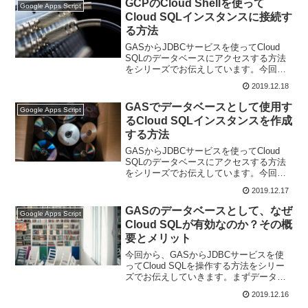
GCPのCloud Shellを使って
Google Apps Script
Cloud SQLインスタンスに接続す
る方法
GASからJDBCサービスを使ってCloud
SQLのデータベースにアクセスする方法
をシリーズでお伝えしています。今回
は、GCPのCloud Shellを使ってCloud
2019.12.18
SQLインスタンスに接続する方法で
す。。
GASでデータベースとして使用す
Google Apps Script
るCloud SQLインスタンスを作成
する方法
GASからJDBCサービスを使ってCloud
SQLのデータベースにアクセスする方法
をシリーズでお伝えしています。今回
は、GASでデータベースとして使用する
2019.12.17
Cloud SQLインスタンスを作成する方法
です。
GASのデータベースとして、なぜ
Google Apps Script
Cloud SQLが有効なのか？その概
要とメリット
今回から、GASからJDBCサービスを使
ってCloud SQLを操作する方法をシリー
ズでお伝えしていきます。まずデータベ
ースとして、なぜCloud SQLが有効なの
2019.12.16
か？その概要とメリットについてお伝え