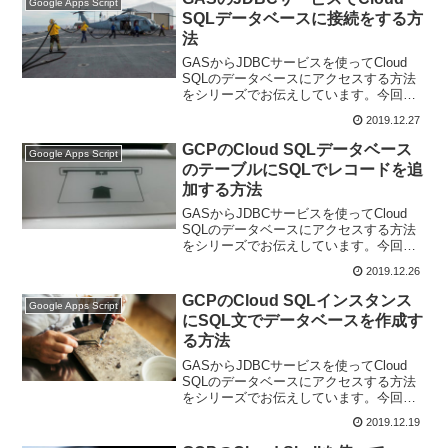
Google Apps Script
SQLデータベースに接続をする方
法
GASからJDBCサービスを使ってCloud
SQLのデータベースにアクセスする方法
をシリーズでお伝えしています。今回
は、実際にJDBCサービスでデータベース
2019.12.27
に接続をして、その接続を確認していき
ます。
GCPのCloud SQLデータベース
Google Apps Script
のテーブルにSQLでレコードを追
加する方法
GASからJDBCサービスを使ってCloud
SQLのデータベースにアクセスする方法
をシリーズでお伝えしています。今回
は、GCPのCloud SQLデータベースのテ
2019.12.26
ーブルにSQLでレコードを追加する方法
です。
GCPのCloud SQLインスタンス
Google Apps Script
にSQL文でデータベースを作成す
る方法
GASからJDBCサービスを使ってCloud
SQLのデータベースにアクセスする方法
をシリーズでお伝えしています。今回は
GCPのCloud SQLインスタンスにSQL文
2019.12.19
でデータベースを作成する方法です。