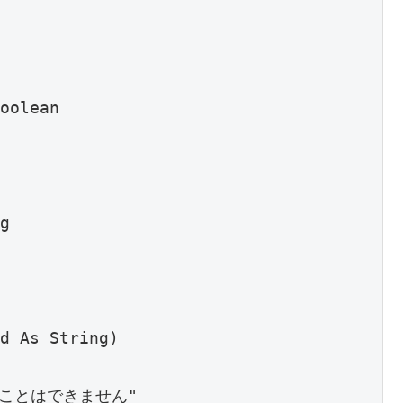
oolean

g

d As String)

することはできません"
