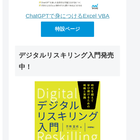
ChatGPTで身につけるExcel VBA
特設ページ
デジタルリスキリング入門発売
中！