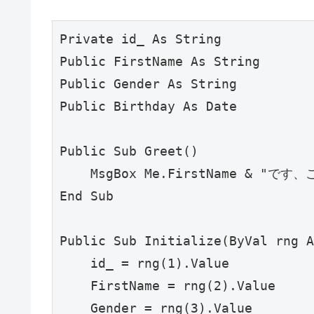
Private id_ As String

Public FirstName As String

Public Gender As String

Public Birthday As Date

Public Sub Greet()

    MsgBox Me.FirstName & "です
End Sub

Public Sub Initialize(ByVal rng A
    id_ = rng(1).Value

    FirstName = rng(2).Value

    Gender = rng(3).Value
