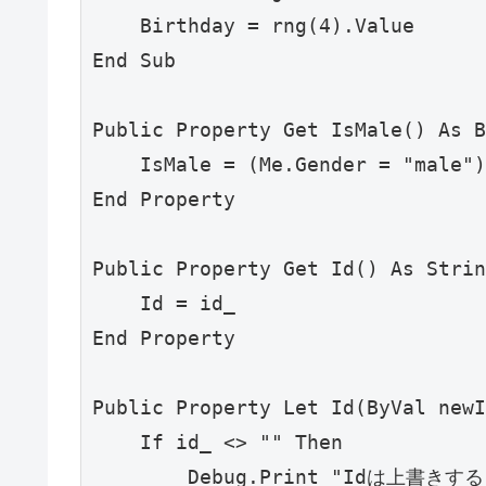
    Birthday = rng(4).Value

End Sub

Public Property Get IsMale() As B
    IsMale = (Me.Gender = "male")

End Property

Public Property Get Id() As Strin
    Id = id_

End Property

Public Property Let Id(ByVal newI
    If id_ <> "" Then

        Debug.Print "Idは上書き