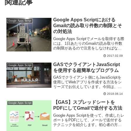
関連記事
Google Apps Scriptにおける
Google Apps Script
Gmailの読み取り件数の制限とそ
の対処法
Google Apps Scriptでメールを取得する際
には、1日あたりのGmailの読み取り件数
の制限があるので注意をしなければなり
ません。今回は、その制限の内容と対処
2017.02.09
法についてお伝えします。
GASでクライアントJavaScript
Google Apps Script
を使用する超簡単なプログラム
GASでクライアント側にもJavaScriptを
使用してWebアプリを作成する方法をシ
リーズでお伝えしています。今回は、
GASでクライアントJavaScriptを使用す
2018.08.14
る超簡単なプログラムについて紹介しま
す。
【GAS】スプレッドシートを
Google Apps Script
PDFにしてGmailで送付する方法
Google Apps Scriptを使って、作成したレ
ポートをPDFにして、メールで送付する
テクニックを紹介します。初心者の方で
もグラフ作成から、レポート作成、メー