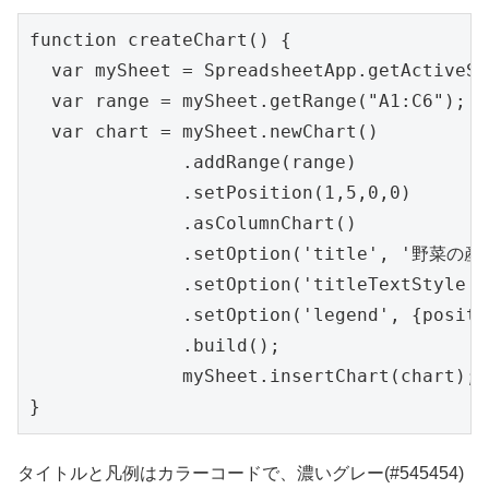
function createChart() {

  var mySheet = SpreadsheetApp.getActiveSp
  var range = mySheet.getRange("A1:C6");

  var chart = mySheet.newChart()

              .addRange(range)

              .setPosition(1,5,0,0)

              .asColumnChart()　

              .setOption('title', '野
              .setOption('titleTextStyl
              .setOption('legend', {posit
              .build();  

              mySheet.insertChart(chart);

タイトルと凡例はカラーコードで、濃いグレー(#545454)