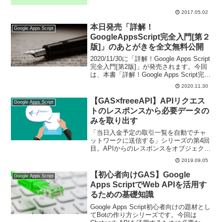
ルでの共有まで、自動化することができ
るようになります。
2017.05.02
本日発売「詳解！
Google Apps Script
GoogleAppsScript完全入門[第２
版]」のあとがきを全文無料公開
2020/11/30に「詳解！Google Apps Script
完全入門[第2版]」が発売されます。今回
は、本書「詳解！Google Apps Script完全
入門[第2版]」のあとがきを全文掲載いた
2020.11.30
します。
【GAS×freeeAPI】APIリクエス
Google Apps Script
トのレスポンスから必要データの
みを取り出す
「当日入金予定の取引一覧を自動でチャ
ットワークに送信する」シリーズの第4回
目。APIからのレスポンスをオブジェクト
に変換して、配列が入れ子になった複雑
2019.09.05
な構造のオブジェクトから必要データの
みを取得する方法を紹介しています。
【初心者向けGAS】Google
Google Apps Script
Apps ScriptでWeb APIを活用す
るための基礎知識
Google Apps Script初心者向けの題材とし
てBotの作り方シリーズです。今回は