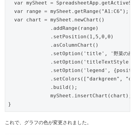
  var mySheet = SpreadsheetApp.getActiveSp
  var range = mySheet.getRange("A1:C6");

  var chart = mySheet.newChart()

              .addRange(range)

              .setPosition(1,5,0,0)

              .asColumnChart()　

              .setOption('title', '野菜の
              .setOption('titleTextStyle' 
              .setOption('legend', {positi
              .setColors(["darkgreen", "d
              .build();  

              mySheet.insertChart(chart);

これで、グラフの色が変更されました。