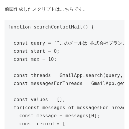
前回作成したスクリプトはこちらです。
function searchContactMail() {

  const query = '"このメールは 株式会社プランノ
  const start = 0;

  const max = 10;

  const threads = GmailApp.search(query, s
  const messagesForThreads = GmailApp.getM
  const values = [];

  for(const messages of messagesForThreads)
    const message = messages[0];

    const record = [
