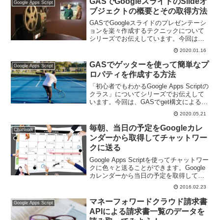
GASでGoogleスライドのSlideオ
Google Apps Script
ブジェクトの概要とその取得方法
GASでGoogleスライドのプレゼンテーシ
ョンを楽々作成するテクニックについて
シリーズでお伝えしています。今回は、
GASでGoogleスライドのSlideオブジェク
2020.01.16
トの概要とその取得方法です。
GASでゲッターを使って簡単なプ
Google Apps Script
ロパティを作成する方法
「初心者でもわかるGoogle Apps Scriptの
クラス」についてシリーズでお伝えして
います。今回は、GASでget構文によるゲ
ッターを使って簡単なプロパティを作成
2020.05.21
する方法をお伝えします。
毎朝、当日の予定をGoogleカレ
Chatwork
ンダーから取得してチャットワー
クに送る
Google Apps Scriptを使ってチャットワー
クに色々と送ることができます。Google
カレンダーから当日の予定を取得してチ
ャットワークに送る方法についてお伝え
2016.02.23
したいと思います。
マネーフォワードクラウド請求書
Google Apps Script
APIによる請求書一覧のデータを