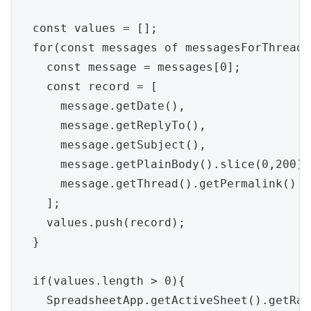
  const values = [];

  for(const messages of messagesForThreads)
    const message = messages[0];

    const record = [

      message.getDate(),

      message.getReplyTo(),

      message.getSubject(),

      message.getPlainBody().slice(0,200),

      message.getThread().getPermalink()

    ];

    values.push(record);

  }

  if(values.length > 0){

    SpreadsheetApp.getActiveSheet().getRan