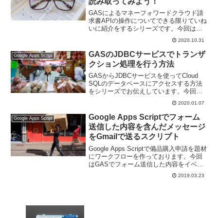
読み取ってみよう！
GASによるマネーフォワードクラウド請
求書APIの操作についてできる限りていね
いに紹介をするシリーズです。今回は、
マネーフォワードクラウド請求書APIによ
2020.10.31
る請求書一覧のデータを読み取っていき
ます。
GASのJDBCサービスでトランザ
Google Apps Script
クション処理を行う方法
GASからJDBCサービスを使ってCloud
SQLのデータベースにアクセスする方法
をシリーズでお伝えしています。今回は
GASのJDBCサービスでトランザクショ
2020.01.07
ン処理を行う方法をお伝えします。
Google Apps Scriptでフォーム
Google Apps Script
送信した内容を含んだメッセージ
をGmailで送るスクリプト
Google Apps Scriptで備品購入申請を題材
にワークフローを作っております。今回
はGASでフォーム送信した内容をイベン
トオブジェクトから取り出してそれを含
2019.03.23
めたメッセージをGmailで送る方法です。