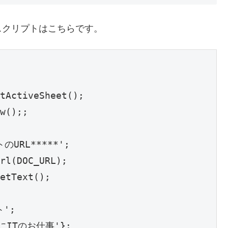
スクリプトはこちらです。
tActiveSheet();

w();;

のURL*****'; 

rl(DOC_URL);

etText();

';

隣にITのお仕事'};
