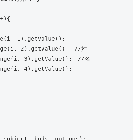
+){

e(i, 1).getValue();

nge(i, 2).getValue();　//姓

ange(i, 3).getValue();　//名

nge(i, 4).getValue();

 subject, body, options);
