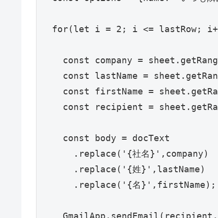
  for(let i = 2; i <= lastRow; i+
    const company = sheet.getRang
    const lastName = sheet.getRa
    const firstName = sheet.getR
    const recipient = sheet.getRa
    const body = docText

      .replace('{社名}',company)

      .replace('{姓}',lastName)

      .replace('{名}',firstName);

    GmailApp.sendEmail(recipient,