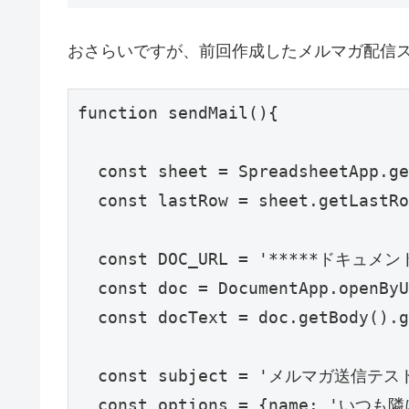
おさらいですが、前回作成したメルマガ配信
function sendMail(){

  const sheet = SpreadsheetApp.ge
  const lastRow = sheet.getLastRo
  const DOC_URL = '*****ドキュメント
  const doc = DocumentApp.openByU
  const docText = doc.getBody().g
  const subject = 'メルマガ送信テスト
  const options = {name: 'いつも