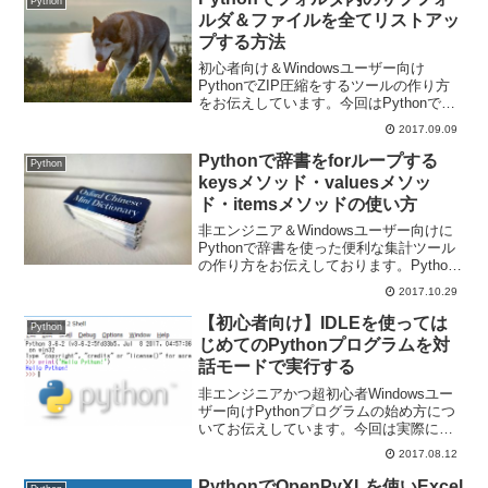
Python
ルダ＆ファイルを全てリストアッ
プする方法
初心者向け＆Windowsユーザー向け
PythonでZIP圧縮をするツールの作り方
をお伝えしています。今回はPythonでフ
ォルダ内のツリー構造を走査してサブフ
2017.09.09
ォルダとファイルを全てリストアップす
る方法です。
Pythonで辞書をforループする
Python
keysメソッド・valuesメソッ
ド・itemsメソッドの使い方
非エンジニア＆Windowsユーザー向けに
Pythonで辞書を使った便利な集計ツール
の作り方をお伝えしております。Python
で辞書をforループするkeysメソッド・
2017.10.29
valuesメソッド・itemsメソッドの使い方
です。
【初心者向け】IDLEを使っては
Python
じめてのPythonプログラムを対
話モードで実行する
非エンジニアかつ超初心者Windowsユー
ザー向けPythonプログラムの始め方につ
いてお伝えしています。今回は実際に
Pythonのプログラミングをはじめます。
2017.08.12
公式のIDLEという開発環境を使います。
PythonでOpenPyXLを使いExcel