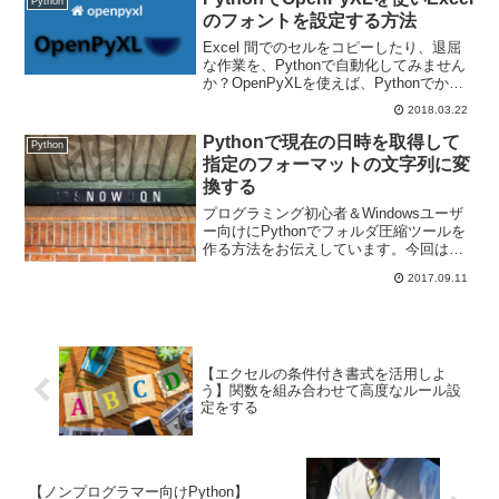
Python
のフォントを設定する方法
Excel 間でのセルをコピーしたり、退屈
な作業を、Pythonで自動化してみません
か？OpenPyXLを使えば、Pythonでかん
たんにExcel 作業を実現できます。本記
2018.03.22
事では、PythonでOpenPyXLを使いExcel
のフォントを設定する方法をご紹介しま
Pythonで現在の日時を取得して
Python
す！
指定のフォーマットの文字列に変
換する
プログラミング初心者＆Windowsユーザ
ー向けにPythonでフォルダ圧縮ツールを
作る方法をお伝えしています。今回は
Pythonで現在の日時を取得して文字列に
2017.09.11
変換する方法についてお伝えします。
【エクセルの条件付き書式を活用しよ
う】関数を組み合わせて高度なルール設
定をする
【ノンプログラマー向けPython】