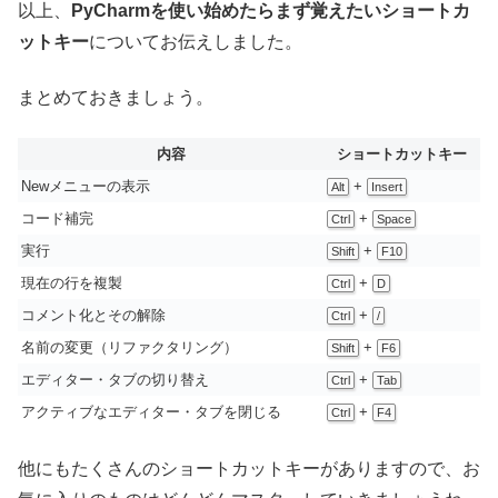
以上、
PyCharmを使い始めたらまず覚えたいショートカ
ットキー
についてお伝えしました。
まとめておきましょう。
内容
ショートカットキー
Newメニューの表示
+
Alt
Insert
コード補完
+
Ctrl
Space
実行
+
Shift
F10
現在の行を複製
+
Ctrl
D
コメント化とその解除
+
Ctrl
/
名前の変更（リファクタリング）
+
Shift
F6
エディター・タブの切り替え
+
Ctrl
Tab
アクティブなエディター・タブを閉じる
+
Ctrl
F4
他にもたくさんのショートカットキーがありますので、お