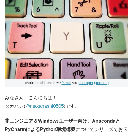
photo credit: cycle60
Y not
via
photopin
(license)
みなさん、こんにちは！
タカハシ(
@ntakahashi0505
)です。
非エンジニア＆Windowsユーザー向け、Anacondaと
PyCharmによるPython環境構築
についてシリーズでお伝