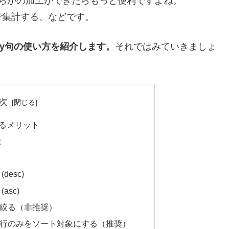
んらかの加工ができたらもっと便利ですよね。
で集計する、などです。
 by句の使い方を紹介します。
それではみていきましょ
次
するメリット
は
esc)
sc)
を絞る（非推奨）
る行のみをソート対象にする（推奨）