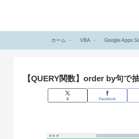
ホーム
VBA
Google Apps Sc
【QUERY関数】order by
X
Facebook