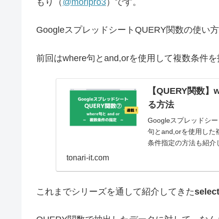
もり（
@moripro3
）です。
GoogleスプレッドシートQUERY関数の使
前回はwhere句とand,orを使用して複数条
【QUERY関数】
る方法
Googleスプレッドシ
句とand,orを使用し
条件指定の方法も紹介
tonari-it.com
これまでシリーズを通して紹介してきた
sel