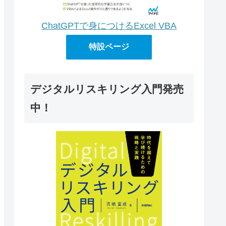
ChatGPTで身につけるExcel VBA
特設ページ
デジタルリスキリング入門発売
中！