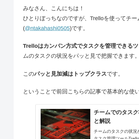
みなさん、こんにちは！
ひとりぼっちなのですが、Trelloを使って
(
@ntakahashi0505
)です。
Trelloはカンバン方式でタスクを管理できる
ムのタスクの状況をパッと見で把握できます
この
パッと見加減はトップクラス
です。
ということで前回こちらの記事で基本的な使
チームでのタスク状
と解説
チームのタスクの状況
タスク管理ツールTre