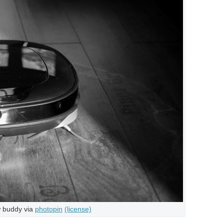
w buddy via
photopin
(license)