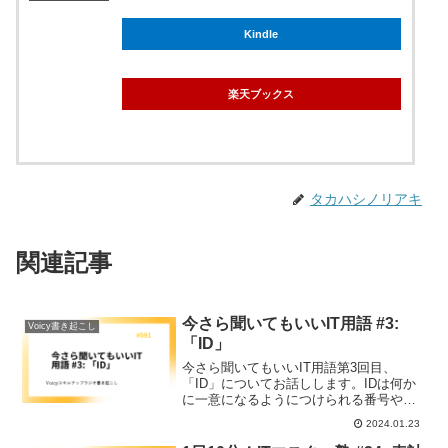
Kindle
楽天ブックス
タカハシノリアキ
関連記事
今さら聞いてもいいIT用語 #3:
Voicy書き起こし
「ID」
今さら聞いてもいいIT用語第3回目、
「ID」についてお話しします。IDは何か
に一意になるようにつけられる番号や文
字列のことです。元はidentifireという言
2024.01.23
葉で、日本語では「識別子」という言葉
があてられています。このIDよって、例