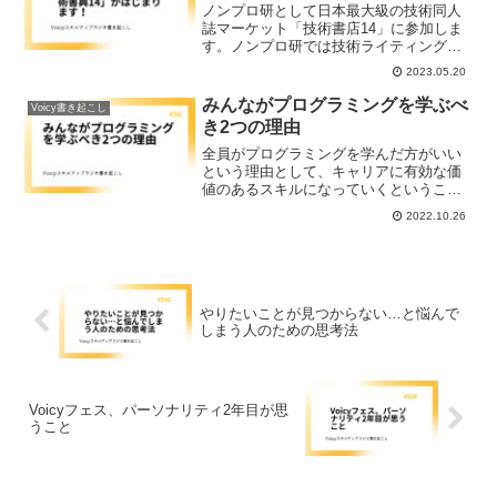
ノンプロ研として日本最大級の技術同人
誌マーケット「技術書店14」に参加しま
す。ノンプロ研では技術ライティング講
座の卒業制作として技術書の制作をして
2023.05.20
います。すでに販売済の8冊の技術書に加
え、今回Hirocomさん執筆の新刊が登場し
みんながプログラミングを学ぶべ
Voicy書き起こし
ます。
き2つの理由
全員がプログラミングを学んだ方がいい
という理由として、キャリアに有効な価
値のあるスキルになっていくということ
と、 時間を生み出し、自分も『働く』の
2022.10.26
未来を変えることができるという2点をお
伝えします。
やりたいことが見つからない…と悩んで
しまう人のための思考法
Voicyフェス、パーソナリティ2年目が思
うこと