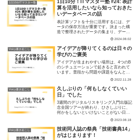
1日10分！ITマスター塾 #24: 表計
1日10分ITマスター塾
えばユーザーや荷物などを特定し、混乱
算を活用したいなら知っておきた
を防いでくれる役割を持っています。み
いデータベースの話
なさんもお仕事で使っているデータにID
をつけてみるのを試してみてくさい。
表計算ソフトを十分に活用するには、デ
ータの保存方法が重要です。決まった構
造で整理されたデータの集まり、データ
ベースの考え方、テーブル形式にデータ
2024.08.02
を置く７つのルールを解説します。
アイデアが降りてくるのは日々の
Voicy書き起こし
学びのご褒美
アイデアが生まれやすい場所は、4つのB
のシチュエーションで起きると言われて
います。普段から問題や課題をなんとか
したいと感じつづけていること、そのた
2022.11.28
めにインプット・アウトプットを日々繰
り返しておくことで脳がご褒美としてア
久しぶりの「何もしなくていい
Voicy書き起こし
イデアをくれます。
日」でした
3週間のデジタルリスキリング入門出版記
念全国ツアーが終わり、ひさしぶりに、
何かをしないといけないことがない日を
過ごしました。今までどんなスケジュー
2023.08.18
ルだったかを振り返り、これからについ
てお伝えします。
技術同人誌の祭典「技術書典14」
Voicy書き起こし
がはじまります！