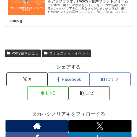
ルアップラジオ」/ Voicy - 音声プラットフォーム
「日本の『働く』の価値を上げる」をテーマに活動してい
るタカハシノリアキが、みなさんがいきいきと学び、働く
ためのヒントをお届けしています。働く、学ぶ、コミュニ
ティ、AI、プログラミング、デジタルなどがキーワードで
す。#スキルアップラジオ■プ…
voicy.jp
Voicy書き起こし
コミュニティ・イベント
シェアする
X
Facebook
はてブ
LINE
コピー
タカハシノリアキをフォローする