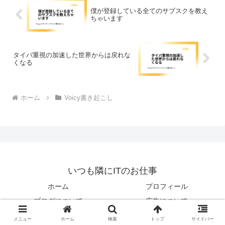
僕が登録している全てのサブスクを教え
ちゃいます
タイパ重視の加速した世界からは戻れな
くなる
ホーム
Voicy書き起こし
いつも隣にITのお仕事
ホーム
プロフィール
ブログについて
広告について
運営会社
お問い合わせ
メニュー
ホーム
検索
トップ
サイドバー