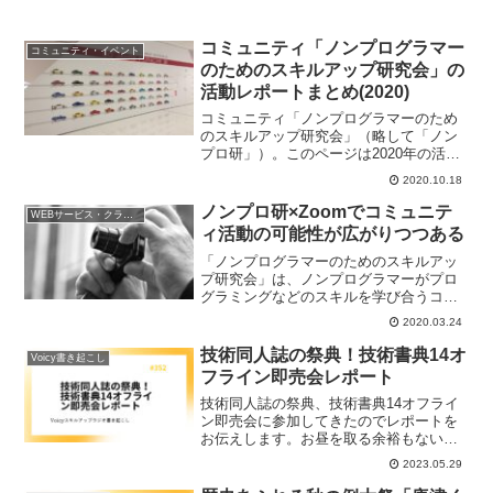
コミュニティ「ノンプログラマー
コミュニティ・イベント
のためのスキルアップ研究会」の
活動レポートまとめ(2020)
コミュニティ「ノンプログラマーのため
のスキルアップ研究会」（略して「ノン
プロ研」）。このページは2020年の活動
レポートまとめページです。コミュニテ
2020.10.18
ィ活動の一気読みをされたい方、ぜひご
活用くださいませ。
ノンプロ研×Zoomでコミュニテ
WEBサービス・クラウド
ィ活動の可能性が広がりつつある
「ノンプログラマーのためのスキルアッ
プ研究会」は、ノンプログラマーがプロ
グラミングなどのスキルを学び合うコミ
ュニティです。今回はZoomによる「完全
2020.03.24
リモート開催ノンプロ研Zoon In」の開催
レポートをお送りします。
技術同人誌の祭典！技術書典14オ
Voicy書き起こし
フライン即売会レポート
技術同人誌の祭典、技術書典14オフライ
ン即売会に参加してきたのでレポートを
お伝えします。お昼を取る余裕もないく
らい忙しかったですが、遠方からノンプ
2023.05.29
ロ研メンバーが来てくれたり、目の前で
自著が売れる経験ができたり、オフライ