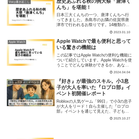
歴史あふれる秋の例大祭「唐津く
Voicy書き起こし
ンで初めて顔を合わせたり、良いことが
んち」を堪能！
いろいろありました。
日本三大くんちの一つ、唐津くんちへ行
ってきました。糸島市のお隣の佐賀県唐
津市で行われるお祭りです。14種類の曳
山（やま）と呼ばれる、でっかくて豪華
2023.01.10
絢爛な山車が練り歩く様子を堪能し、家
族みんなでお祭りを楽しむことができま
Apple Watchで最も便利と思って
Apple Watch
した。
いる驚きの機能は
この記事ではApple Watchの便利な機能に
ついて紹介しています。Apple Watchを使
うことでどんな体験ができるか、あなた
の価値観をアップデートできるかもしれ
2024.04.04
ません。
『好き』が最強のスキル。小3息
コミュニティ・イベント
子が大人を率いた『ロブロ部』イ
ベント初開催レポート
Robloxの人気ゲーム「99日」で小3の息子
が大人をリード！自ら主催した『ロブロ
部』イベントを通じて見えた、子ども主
体の学びと成長のストーリーを紹介しま
2025.10.27
す。