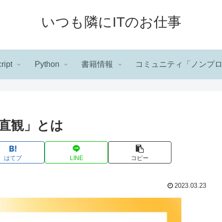
いつも隣にITのお仕事
ript
Python
書籍情報
コミュニティ「ノンプ
直観」とは
はてブ
LINE
コピー
2023.03.23