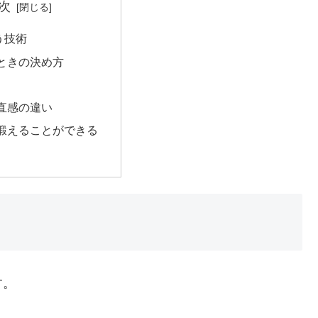
次
う技術
ときの決め方
直感の違い
鍛えることができる
す。