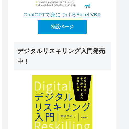
ChatGPTで身につけるExcel VBA
特設ページ
デジタルリスキリング入門発売
中！