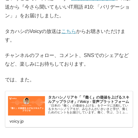
送から『今さら聞いてもいいIT用語 #10: 「バリデーショ
ン」』をお届けしました。
タカハシのVoicyの放送は
こちら
からお聴きいただけま
す。
チャンネルのフォロー、コメント、SNSでのシェアなど
など、楽しみにお待ちしております。
では、また。
タカハシノリアキ「『働く』の価値を上げるスキ
ルアップラジオ」/ Voicy - 音声プラットフォーム
「日本の『働く』の価値を上げる」をテーマに活動してい
るタカハシノリアキが、みなさんがいきいきと学び、働く
ためのヒントをお届けしています。働く、学ぶ、コミュニ
ティ、AI、プログラミング、デジタルなどがキーワードで
す。#スキルアップラジオ■プ…
voicy.jp