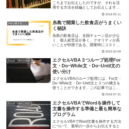
ころまでお伝えしたのですが、それを活
用する方法を続編としてお伝えします。
エクセルVBAで自作アドインを参照設定
2019.05.11
して、便利クラスを使い回して活用する
方法です。
糸島で開業した飲食店がうまくい
Voicy書き起こし
く秘訣
糸島の飲食店は、全国チェーン店が少な
く、個人経営店が多く、クオリティが高
いことが特徴である。開業時にコストを
かけず、間借りスタイルやお家の一部を
2023.02.09
お店にするパターンを採用することや
SNSを活用することで、利益を出す経路
エクセルVBA３つループ処理For
Excel・VBA活用術
を簡単にすることができる。
文・Do~While文・Do~Until文の
使い分け
エクセルVBAのループ処理には、For文・
Do~While文・Do~Until文と３つの構文を
使うことができます。この記事ではこれ
らのループ処理をどう使い分ければよい
2018.07.31
かを解説します。
エクセルVBAでWordを操作して
Excel・VBA活用術
文書を操作する準備と最も簡単な
プログラム
エクセルVBAでWord文書を操作する方法
について、最初の一歩からお伝えすると