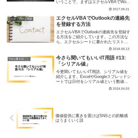
いうことで、まずはエクセルVBAでWord
文書を操作するために必要な準備と、最
2017.09.21
も簡単なプログラムについてお伝えしま
す。
エクセルVBAでOutlookの連絡先
Excel・VBA活用術
を登録する方法
エクセルVBAでOutlookの連絡先を登録す
る方法をご紹介しています。この方法な
ら、エクセルシートに書かれたリストで
連絡先を渡されても、サクサク連絡先が
2018.08.13
登録できますよ。Outlookにはエクセルや
CSVファイルからデータをインポートし
今さら聞いてもいいIT用語 #13:
Voicy書き起こし
て連絡先を登録する機能もありますが、
「シリアル値」
そちらでは物足りない！という方にオス
スメです。
今更聞いてもいいIT用語、シリアル値を
紹介します。ExcelやGoogleスプレッドシ
ートでは日付をシリアル値という数値で
表現されてます。時刻計算の際は注意が
2024.04.03
必要です。
価値提供に重きを置けばSNSとの距離感
はうまくいく説