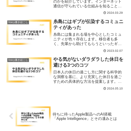
のかを紹介しています。インターネット
通信が守られている仕組みを知ること
で、ITリテラシーを向上させることがで
2024.03.29
きますよ。
糸島にはギブが伝染するコミュニ
Voicy書き起こし
ティがあった
糸島には集まれる場を中心としたコミュ
ニティが色々存在します。移住者も多
く、先輩から助けてもらうといったギブ
の精神が伝染しているようです。コミュ
2023.02.07
ニティがギブの増幅装置となっていま
す。ノンプロ研とも似たコミュニティの
やる気がないダラダラした休日を
Voicy書き起こし
形がリアルに存在しています。
避ける3つのコツ
日本人の休日の過ごし方に関する科学的
な洞察を基に、より充実した休日を過ご
すための具体的な方法を提案します。記
事では、休日にやる気を出し、幸福感を
2024.05.10
高めるための3つのコツを詳しく紹介して
います。これにより、だらだらとした休
日を避け、有意義で活動的な時間を過ご
すことができるようになります。
待ちに待ったApple製品へのAI搭載
「Apple Intelligence」とその凄みとは