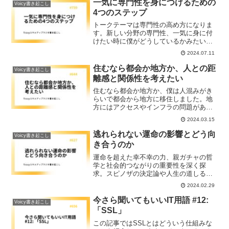
一気に専門性を身につけるための
Voicy書き起こし
4つのステップ
トークテーマは専門性の高め方になりま
す。新しい分野の専門性、一気に身に付
けたい時に僕がどうしているかみたいな
話をしていきたいなと思っています。結
2024.07.11
構タフな感じですが、やりきると達成感
半端ないですし、自分にとって大きな財
住むなら都会か地方か、人との距
Voicy書き起こし
産になると思いますので、ぜひトライし
離感と関係性を考えたい
てみていただければと思います。
住むなら都会か地方か、僕は人混みがき
らいで都会から地方に移住しました。地
方にはアクセスやインフラの問題があり
ますが、結構改善されています。それよ
2024.03.15
り重要なのは人との距離感や関係性で
す。住む場所がどんな地域コミュニティ
逃れられない運命の影響とどう向
Voicy書き起こし
なのかよく情報を得ることが大切です。
き合うのか
運命を超えた幸不幸の力、親ガチャの哲
学と社会的つながりの重要性を深く探
求。スピノザの決定論や人生の道しるべ
となるコンパスの獲得方法、コミュニテ
2024.02.29
ィの新たな価値について詳細に考察し、
人とのつながりがいかに私たちの運命や
今さら聞いてもいいIT用語 #12:
Voicy書き起こし
人生観に影響を与えるかを解説していま
「SSL」
す。
この記事ではSSLとはどういう仕組みな