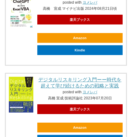
posted with
ヨメレバ
高橋 宣成 マイナビ出版 2024年08月21日頃
楽天ブックス
Amazon
Kindle
デジタルリスキリング入門ーー時代を
超えて学び続けるための戦略と実践
posted with
ヨメレバ
高橋 宣成 技術評論社 2023年07月20日
楽天ブックス
Amazon