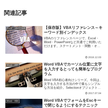
関連記事
【保存版】VBAリファレンス～キ
Excel・VBA活用術
ーワード別インデックス
VBAのリファレンスページで、Excel・
Word・PowerPointなど共通でご利用いた
だけます。ステートメント・関数・オブ
ジェクト・メソッド・プロパティなどに
ついてキーワード別にリストアップして
います。
2016.12.03
Word VBAでカーソル位置に文字
Word・VBA
を入力するとっても簡単なプログ
ラム
Word VBA初心者向けシリーズ。今回は、
文字を入力する方法の中で最もシンプル
な方法を紹介。Selectionオブジェクトの
typeTextメソッドを使って、現在のカー
2017.07.04
ソル位置に文字を入力する方法です。
Word VBAでフォームをEscキー
Word・VBA
で閉じるようにするテクニック