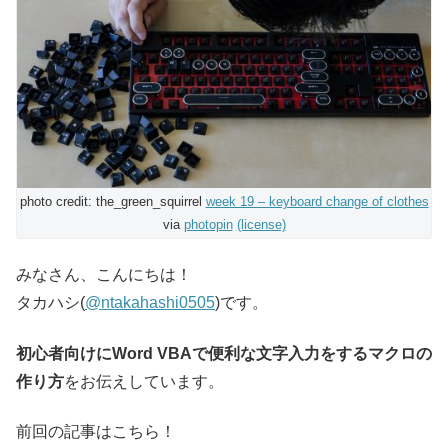
photo credit: the_green_squirrel
week 19 – keyboard change of clothes
via
photopin
(license)
みなさん、こんにちは！
タカハシ(
@ntakahashi0505
)です。
初心者向けにWord VBAで便利な文字入力をするマクロの
作り方
をお伝えしています。
前回の記事はこちら！