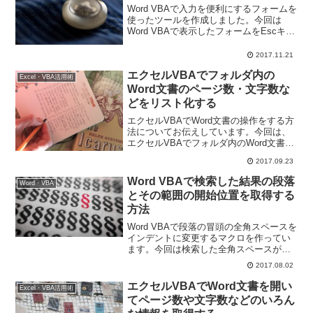
Word VBAで入力を便利にするフォームを
使ったツールを作成しました。今回は
Word VBAで表示したフォームをEscキー
で閉じるようにするテクニックをお伝え
します。これで、キーボードだけで操作
2017.11.21
できます。
エクセルVBAでフォルダ内の
Excel・VBA活用術
Word文書のページ数・文字数な
どをリスト化する
エクセルVBAでWord文書の操作をする方
法についてお伝えしています。今回は、
エクセルVBAでフォルダ内のWord文書の
ページ数や文字数などの各情報を取得し
2017.09.23
てリスト化するプログラムを作っていき
ます。
Word VBAで検索した結果の段落
Word・VBA
とその範囲の開始位置を取得する
方法
Word VBAで段落の冒頭の全角スペースを
インデントに変更するマクロを作ってい
ます。今回は検索した全角スペースが含
まれる段落を取得する、またその段落範
2017.08.02
囲の開始位置を取得する方法をお伝えし
ます。
エクセルVBAでWord文書を開い
Excel・VBA活用術
てページ数や文字数などのいろん