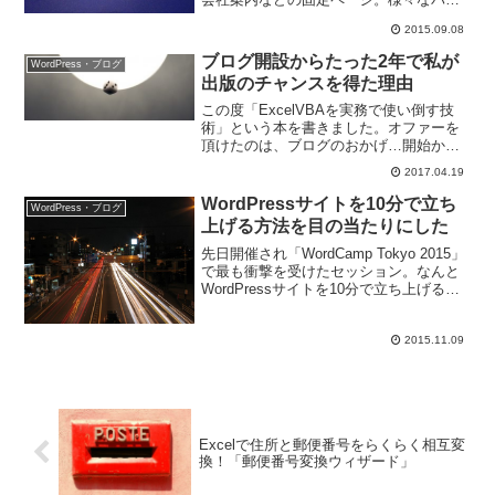
ツを埋め込めるプラグインWP Canvasを
2015.09.08
活用して見栄えの良いページを作る方法
です。
ブログ開設からたった2年で私が
WordPress・ブログ
出版のチャンスを得た理由
この度「ExcelVBAを実務で使い倒す技
術」という本を書きました。オファーを
頂けたのは、ブログのおかげ…開始から
２年という短さでチャンスを得られたの
2017.04.19
には、いくつかのポイントがあったと思
います。
WordPressサイトを10分で立ち
WordPress・ブログ
上げる方法を目の当たりにした
先日開催され「WordCamp Tokyo 2015」
で最も衝撃を受けたセッション。なんと
WordPressサイトを10分で立ち上げると
いう内容だったのですが、そのレポート
と反省についてお伝えしています。
2015.11.09
Excelで住所と郵便番号をらくらく相互変
換！「郵便番号変換ウィザード」