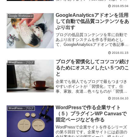
グによるコンテンツマーケティングに必
2016.05.04
要な覚悟についてお伝えできればと思い
ます。
GoogleAnalyticsアドオンを活用
Google Workspace
して自動で低品質コンテンツをあ
ぶり出す
ブログの低品質コンテンツを常に自動で
あぶり出すシステムを作る手始めとし
て、GoogleAnalyticsアドオンで各記事の
検索流入数と滞在時間を自動で出力する
2016.01.15
方法についてお伝えしていきます。
ブログを習慣化してコツコツ続け
WordPress・ブログ
るためにオススメしたい５つのこ
と
企業でも個人でもブログで最もつまづき
やすいポイントが「習慣化」です。仕
事、家族、友達…色々なものが「習慣
化」を邪魔します。今回は私自身が実践
2016.04.10
しているブログを習慣化するための５つ
のテクニックについてです。
WordPressで作る企業サイト
WordPress・ブログ
（５）プラグインWP Canvasで
固定ページなどを作る
WordPressで企業サイトを作るシリーズ
の第５回目です。企業サイトには必須の
会社案内などの固定ページ。様々なパー