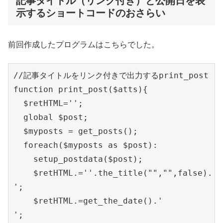
記事タイトル（リンク付き）と公開日を表
示するショートコードのおさらい
前回作成したプログラムはこちらでした。
//記事タイトルをリンク付きで出力するprint_post

function print_post($atts){

  $retHTML='';

  global $post;

  $myposts = get_posts();

  foreach($myposts as $post):

    setup_postdata($post);

    $retHTML.=''.the_title("","",false).'
';

    $retHTML.=get_the_date().'
';
