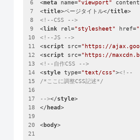
<
meta
name
=
"viewport"
content
<
title
>
ページタイトル
</
title
>
<!--CSS -->
<
link
rel
=
"stylesheet"
href
=
"
<!--JS -->
<
script
src
=
"https://ajax.goo
<
script
src
=
"https://maxcdn.b
<!--自作CSS -->
<
style
type
=
"text/css"
>
<!--

/*ここに調整CSS記述*/

-->
</
style
>
</
head
>
<
body
>