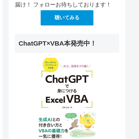
届け！ フォローお待ちしております！
聴いてみる
p/3.3.6/css/bootstrap.min.css"
 />
ChatGPT×VBA本発売中！
ry.min.js"
>
</
script
>
trap.min.js"
>
</
script
>