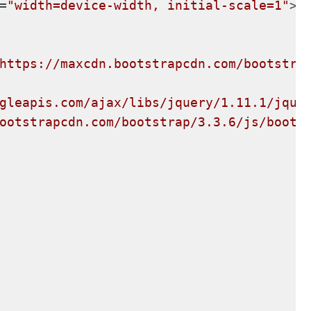
=
"width=device-width, initial-scale=1"
>
https://maxcdn.bootstrapcdn.com/bootstra
gleapis.com/ajax/libs/jquery/1.11.1/jque
ootstrapcdn.com/bootstrap/3.3.6/js/boots