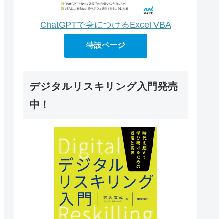
ChatGPTで身につけるExcel VBA
特設ページ
デジタルリスキリング入門発売
中！
p/3.3.6/css/bootstrap.min.css"
 />
ry.min.js"
>
</
script
>
trap.min.js"
>
</
script
>