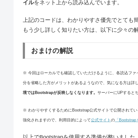
イル
をネット上から読み込んでいます。
上記のコードは、わかりやすさ優先でとても
もう少し詳しく知りたい方は、以下に少々の
おまけの解説
※ 今回はローカルでも確認していただけるように、各読込ファイルの
分を省略した方がメリットがあるようなので、気になる方は詳
境ではBootstrapが反映しなくなります。
サーバーにUPすると
※ わかりやすくするためにBootstrap公式サイトで公開さ
強化されますので、利用目的によって
公式サイト
の
「Bootstr
以上でBootstrapを使用する準備が整い