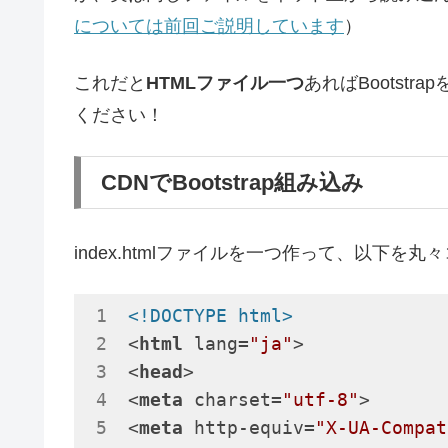
については前回ご説明しています
）
これだと
HTMLファイル一つ
あればBootst
ください！
CDNでBootstrap組み込み
index.htmlファイルを一つ作って、以下を
<!DOCTYPE html>
<
html
lang
=
"ja"
>
<
head
>
<
meta
charset
=
"utf-8"
>
<
meta
http-equiv
=
"X-UA-Compat