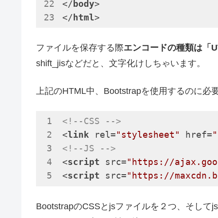
</
body
>
</
html
>
ファイルを保存する際
エンコードの種類は「UT
shift_jisなどだと、文字化けしちゃいます。
上記のHTML中、Bootstrapを使用するの
<!--CSS -->
<
link
rel
=
"stylesheet"
href
=
"
<!--JS -->
<
script
src
=
"https://ajax.goo
<
script
src
=
"https://maxcdn.b
BootstrapのCSSとjsファイルを２つ、そし