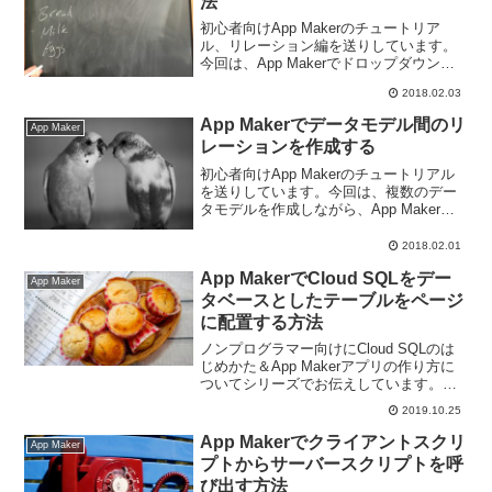
法
初心者向けApp Makerのチュートリア
ル、リレーション編を送りしています。
今回は、App Makerでドロップダウンリ
ストの設置と、リレーションをデータソ
2018.02.03
ースとしたテーブルの設置方法です。
App Makerでデータモデル間のリ
App Maker
レーションを作成する
初心者向けApp Makerのチュートリアル
を送りしています。今回は、複数のデー
タモデルを作成しながら、App Makerの
リレーションとは何か、またデータモデ
ル間のリレーションを作成する方法につ
2018.02.01
いてお伝えします。
App MakerでCloud SQLをデー
App Maker
タベースとしたテーブルをページ
に配置する方法
ノンプログラマー向けにCloud SQLのは
じめかた＆App Makerアプリの作り方に
ついてシリーズでお伝えしています。今
回は、App Makerでテーブルをページに
2019.10.25
配置する方法をお伝えします。
App Makerでクライアントスクリ
App Maker
プトからサーバースクリプトを呼
び出す方法