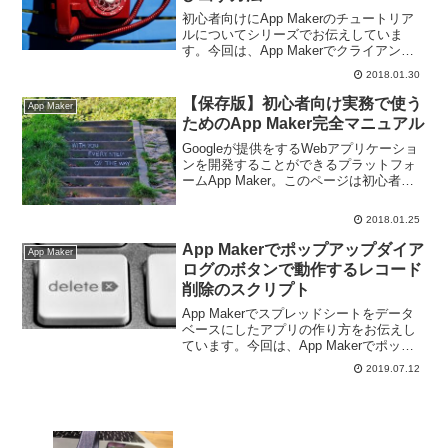
初心者向けにApp Makerのチュートリア
ルについてシリーズでお伝えしていま
す。今回は、App Makerでクライアント
スクリプトからサーバースクリプトを呼
2018.01.30
び出す方法です。非同期通信の理解がポ
イントですよ～。
【保存版】初心者向け実務で使う
App Maker
ためのApp Maker完全マニュアル
Googleが提供をするWebアプリケーショ
ンを開発することができるプラットフォ
ームApp Maker。このページは初心者が
App Makerを使ってアプリケーションを
作れるようになるためのまとめ記事で
2018.01.25
す。
App Makerでポップアップダイア
App Maker
ログのボタンで動作するレコード
削除のスクリプト
App Makerでスプレッドシートをデータ
ベースにしたアプリの作り方をお伝えし
ています。今回は、App Makerでポップ
アップダイアログのボタンで動作するレ
2019.07.12
コード削除のスクリプトを紹介していき
ます。