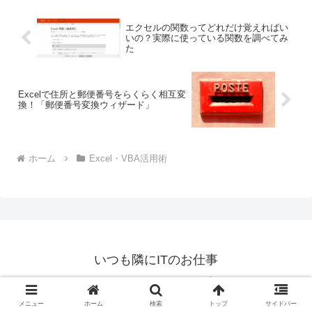
エクセルの関数ってどれだけ覚えればい
いの？実際に使っている関数を調べてみ
た
Excelで住所と郵便番号をらくらく相互変
換！「郵便番号変換ウィザード」
ホーム
Excel・VBA活用術
いつも隣にITのお仕事
ホーム
プロフィール
ブログについて
広告について
メニュー
ホーム
検索
トップ
サイドバー