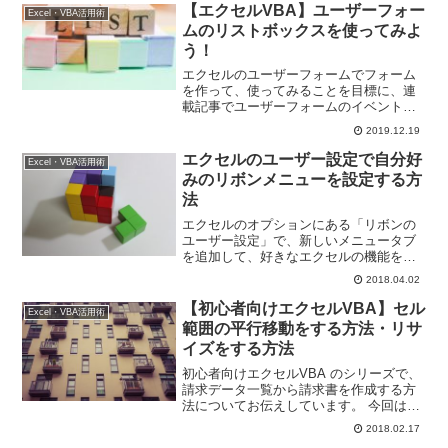
【エクセルVBA】ユーザーフォー
Excel・VBA活用術
ムのリストボックスを使ってみよ
う！
エクセルのユーザーフォームでフォーム
を作って、使ってみることを目標に、連
載記事でユーザーフォームのイベントや
プロパティ、メソッドをご紹介していま
2019.12.19
す。今回は、入力者に特定の値から選択
させたいようなときに使える、リストボ
エクセルのユーザー設定で自分好
Excel・VBA活用術
ックスをフォームに追加する方法と、代
みのリボンメニューを設定する方
表的なプロパティをご紹介しています。
法
エクセルのオプションにある「リボンの
ユーザー設定」で、新しいメニュータブ
を追加して、好きなエクセルの機能を配
置する方法をご紹介しています。この方
2018.04.02
法で、エクセルのリボンメニューに、自
分好みのメニュータブを追加することが
【初心者向けエクセルVBA】セル
Excel・VBA活用術
できますよ。
範囲の平行移動をする方法・リサ
イズをする方法
初心者向けエクセルVBA のシリーズで、
請求データ一覧から請求書を作成する方
法についてお伝えしています。 今回は、
エクセルVBAでセル範囲を並行移動する
2018.02.17
方法とセル範囲をリサイズする方法で