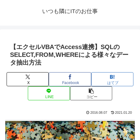
いつも隣にITのお仕事
【エクセルVBAでAccess連携】SQLの
SELECT,FROM,WHEREによる様々なデー
タ抽出方法
X
Facebook
はてブ
LINE
コピー
2016.08.07
2021.01.20