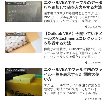
す。
エクセルVBAでテーブルのデータ
Excel・VBA活用術
行を追加して値を入力をする方法
請求書作成マクロを題材としてエクセル
VBAでテーブルを操作する方法について
お伝えするシリーズです。今回は、テー
ブルのデータ行を追加して値を入力をす
2018.08.02
る、Addメソッドの使い方をお伝えして
いきますね。
【Outlook VBA】今開いているメ
Excel・VBA活用術
ールのAttachmentsコレクション
を取得する方法
何度かの連載で、Outlookで今開いている
メールの添付ファイルを任意のフォルダ
に、ワンクリックで保存する方法をご紹
介しています。今回は、メールの添付フ
2018.10.05
ァイルのオブジェクトがまとまった
Attachmentsコレクションの取得について
エクセルVBAでフォルダ内のファ
Excel・VBA活用術
のご紹介です。
イル一覧を表示するDir関数の使
い方
エクセルVBAでファイルを開く作業を自
動化する方法についてお伝えしていま
す。今回はエクセルVBAでフォルダ内の
ファイル一覧を出力するDir関数の使い方
2016.12.22
です。ワイルドカード一つで便利に使え
ます。