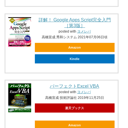
詳解！ Google Apps Script完全入門
［第3版］
posted with
ヨメレバ
高橋宣成 秀和システム 2021年07月06日頃
Amazon
Kindle
パーフェクトExcel VBA
posted with
ヨメレバ
高橋宣成 技術評論社 2019年11月25日
楽天ブックス
Amazon