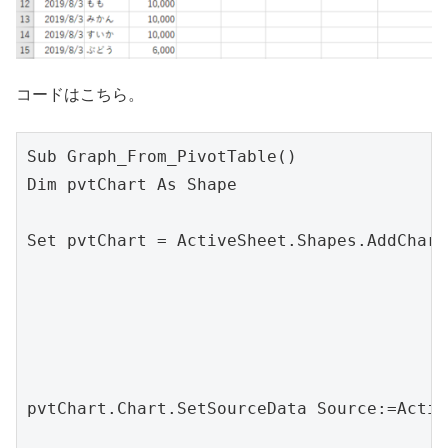
コードはこちら。
Sub Graph_From_PivotTable()

Dim pvtChart As Shape

Set pvtChart = ActiveSheet.Shapes.AddChart
                                          
                                          
                                          
                                          
pvtChart.Chart.SetSourceData Source:=Acti