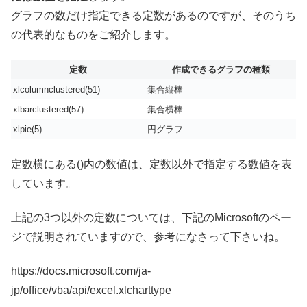
グラフの数だけ指定できる定数があるのですが、そのうち
の代表的なものをご紹介します。
定数
作成できるグラフの種類
xlcolumnclustered(51)
集合縦棒
xlbarclustered(57)
集合横棒
xlpie(5)
円グラフ
定数横にある()内の数値は、定数以外で指定する数値を表
しています。
上記の3つ以外の定数については、下記のMicrosoftのペー
ジで説明されていますので、参考になさって下さいね。
https://docs.microsoft.com/ja-
jp/office/vba/api/excel.xlcharttype