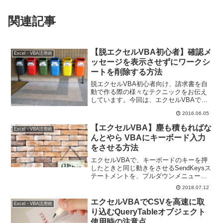
関連記事
【脱エクセルVBA初心者】確認メ
Excel・VBA活用術
ッセージを表示させずにワークシ
ートを削除する方法
脱エクセルVBA初心者向け、請求書を自
動で作る際の様々なテクニックをお伝え
しています。今回は、エクセルVBAで特
定のシートを削除する方法と、削除時の
2016.06.05
確認メッセージをオフにする方法につい
てお伝えします。
【エクセルVBA】塵も積もればな
Excel・VBA活用術
んとやら VBAにキーボード入力
をさせる方法
エクセルVBAで、キーボードのキーを押
したときと同じ動きをさせるSendKeysス
テートメントを、プルダウンメニューの
オープンを例にしてご紹介しています。
2018.07.12
このステートメントを使えば、プルダウ
ンメニューの手動オープンのように、大
エクセルVBAでCSVを高速に取
Excel・VBA活用術
した手間ではないれど、何度もやるとな
り込むQueryTableオブジェクト
ると面倒...という場合の解決策になるか
使用時の注意点