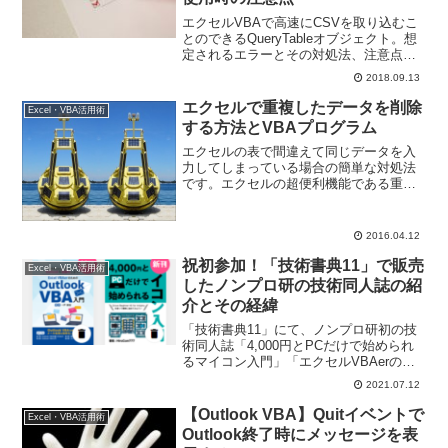
もしれません。
エクセルVBAで高速にCSVを取り込むこ
とのできるQueryTableオブジェクト。想
定されるエラーとその対処法、注意点に
ついて解説します。わかりづらいエラー
2018.09.13
は事前に知っておくことでコーディング
時間短縮にもつながります！
エクセルで重複したデータを削除
Excel・VBA活用術
する方法とVBAプログラム
エクセルの表で間違えて同じデータを入
力してしまっている場合の簡単な対処法
です。エクセルの超便利機能である重複
削除の方法と、それをVBAのプログラム
で実行する方法についてお伝えします。
2016.04.12
祝初参加！「技術書典11」で販売
Excel・VBA活用術
したノンプロ研の技術同人誌の紹
介とその経緯
「技術書典11」にて、ノンプロ研初の技
術同人誌「4,000円とPCだけで始められ
るマイコン入門」「エクセルVBAerのた
めのOutlook VBA入門」の2冊販売するこ
2021.07.12
とができました！今回は、これら書籍の
紹介とその経緯についてお伝えします。
【Outlook VBA】Quitイベントで
Excel・VBA活用術
Outlook終了時にメッセージを表