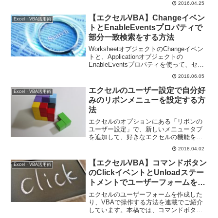
2016.04.25
VBAプログラムの作成を進めていきま
す。
【エクセルVBA】Changeイベン
Excel・VBA活用術
トとEnableEventsプロパティで
部分一致検索をする方法
WorksheetオブジェクトのChangeイベン
トと、Applicationオブジェクトの
EnableEventsプロパティを使って、セル
に得意先名の一部を入力したら、マスタ
2018.06.05
シートから正式名称を取得して入力セル
に返す、というコードをご紹介していま
エクセルのユーザー設定で自分好
Excel・VBA活用術
す。面倒かつ間違い易い入力作業は、出
みのリボンメニューを設定する方
来るだけ簡略化したいですね。
法
エクセルのオプションにある「リボンの
ユーザー設定」で、新しいメニュータブ
を追加して、好きなエクセルの機能を配
置する方法をご紹介しています。この方
2018.04.02
法で、エクセルのリボンメニューに、自
分好みのメニュータブを追加することが
【エクセルVBA】コマンドボタン
Excel・VBA活用術
できますよ。
のClickイベントとUnloadステー
トメントでユーザーフォームを閉
じる方法
エクセルのユーザーフォームを作成した
り、VBAで操作する方法を連載でご紹介
しています。本稿では、コマンドボタン
のClickイベントとDblClickイベントのご