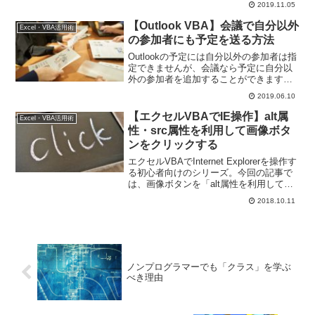
2019.11.05
紹介と、Clickイベントでユーザーフォー
ムを閉じる方法を説明しています。
【Outlook VBA】会議で自分以外
Excel・VBA活用術
の参加者にも予定を送る方法
Outlookの予定には自分以外の参加者は指
定できませんが、会議なら予定に自分以
外の参加者を追加することができます
よ。どうせならもっと便利に会議を登録
2019.06.10
しよう！ということで今回の記事では、
この会議をOutlook VBAで登録する方法
【エクセルVBAでIE操作】alt属
Excel・VBA活用術
をご紹介しています。
性・src属性を利用して画像ボタ
ンをクリックする
エクセルVBAでInternet Explorerを操作す
る初心者向けのシリーズ。今回の記事で
は、画像ボタンを「alt属性を利用してク
リックする方法」と「src属性を利用して
2018.10.11
クリックする方法」をお伝えします。
ノンプログラマーでも「クラス」を学ぶ
べき理由