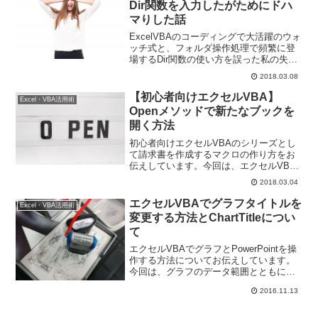
Dir関数を入力したがためにドハ
マりした話
ExcelVBAのコーディングで大活躍のウォ
ッチ式と、フォルダ操作処理で頻繁に登
場するDir関数の使い方を誤った私の失敗
談です。安易にウォッチ式やイミディエ
2018.03.08
イトウインドウに関数を入力したこと
で、まさかこんなことになるとは…私の
【初心者向けエクセルVBA】
Excel・VBA活用術
見た痛い目が、皆様の糧になれば幸いで
Openメソッドで新たなブックを
す。
開く方法
初心者向けエクセルVBAのシリーズとし
て請求書を作成するマクロの作り方をお
伝えしています。今回は、エクセルVBA
で新たなブックを開く方法です。コレク
2018.03.04
ションやWorkbooksプロパティについて
も解説しますよ。
エクセルVBAでグラフタイトルを
Excel・VBA活用術
変更する方法とChartTitleについ
て
エクセルVBAでグラフとPowerPointを操
作する方法についてお伝えしています。
今回は、グラフのデータ範囲とともに
ChartTitleのTextを使って、タイトルも変
2016.11.13
更しながら貼り付ける方法です。