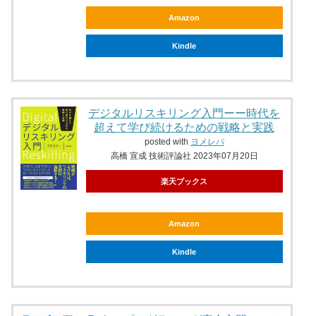
Amazon
Kindle
デジタルリスキリング入門ーー時代を
超えて学び続けるための戦略と実践
posted with
ヨメレバ
高橋 宣成 技術評論社 2023年07月20日
楽天ブックス
Amazon
Kindle