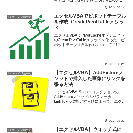
事では『ChatGPTで身につけるExcel
VBA』のまえがき全文を掲載させていた
2024.08.14
だきます。
エクセルVBAでピボットテーブル
Excel・VBA活用術
を作成! CreatePivotTableメソッ
ド
エクセルVBAでPivotCacheオブジェクト
のCreatePivoTableメソッドを使った、ピ
ボットテーブル自動作成についてご紹介
しています。前回ご紹介した、
PIvotCacheと組み合わせれば、データソ
ース指定からピボットテーブル作成まで
全自動化することもできますよ。
2017.03.21
【エクセルVBA】AddPictureメ
Excel・VBA活用術
ソッドで挿入した画像にリンクを
張る方法
エクセルVBA Shapesコレクションの
AddPictureメソッドのパラメータ、
LinkToFileに指定する値によって、エクセ
ルに画像が表示される動作がどう変わる
のか？をご消化しています。エクセルの
使用用途や、エクセルに表示したい画像
が変わることがあるかどうかでパラメー
2017.08.31
タの指定値を使い分けましょう。
【エクセルVBA】ウォッチ式に
Excel・VBA活用術