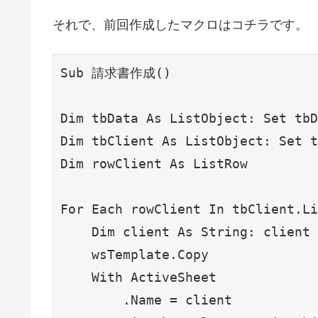
それで、前回作成したマクロはコチラです。
Sub 請求書作成()

Dim tbData As ListObject: Set t
Dim tbClient As ListObject: Set
Dim rowClient As ListRow

For Each rowClient In tbClient.Li
    Dim client As String: client 
    wsTemplate.Copy

    With ActiveSheet

        .Name = client
