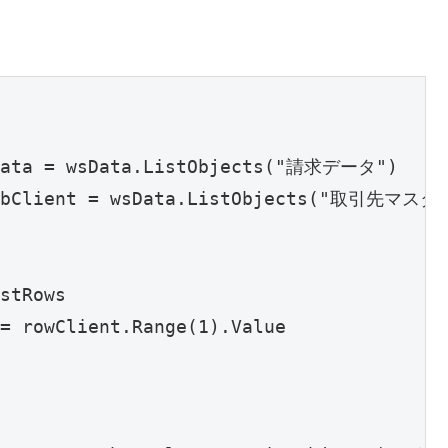
bData = wsData.ListObjects("請求データ")

 tbClient = wsData.ListObjects("取引先マスタ"
stRows

= rowClient.Range(1).Value
