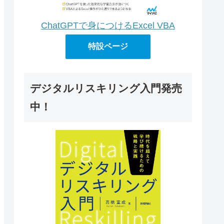
ChatGPTで身につけるExcel VBA
特設ページ
デジタルリスキリング入門発売
中！