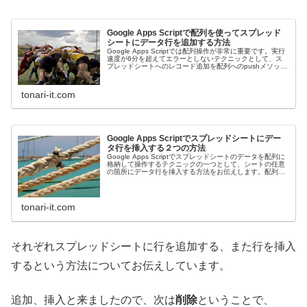
Google Apps Scriptで配列を使ってスプレッド
シートにデータ行を追加する方法
Google Apps Scriptでは配列操作が非常に重要です。実行
速度が6分を超えてエラーとしないテクニックとして、ス
プレッドシートへのレコード追加を配列へのpushメソッド
で処理する方法をお伝えします。
tonari-it.com
Google Apps Scriptでスプレッドシートにデー
タ行を挿入する２つの方法
Google Apps Scriptでスプレッドシートのデータを配列に
格納して操作するテクニックの一つとして、シートの任意
の箇所にデータ行を挿入する方法をお伝えします。配列と
シート直接の二つを紹介します。
tonari-it.com
それぞれスプレッドシートに行を追加する、また行を挿入
するという方法についてお伝えしています。
追加、挿入と来ましたので、次は
削除
ということで、