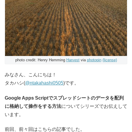
photo credit: Henry Hemming
Harvest
via
photopin
(license)
みなさん、こんにちは！
タカハシ(
@ntakahashi0505
)です。
Google Apps Scriptでスプレッドシートのデータを配列
に格納して操作をする方法
についてシリーズでお伝えして
います。
前回、前々回はこちらの記事でした。