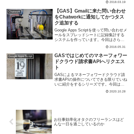
2018.03.19
範囲とその値を取得する方法です。
【GAS】Gmailに来た問い合わせ
Chatwork
をChatworkに通知してかつタス
ク追加する
Google Apps Scriptを使って問い合わせメ
ールをスプレッドシートに記録集計する
システムを作っています。今回はさらに
問い合わせメールの通知をChatworkに送
2016.05.31
りつつタスクも立てる方法です。
GASではじめてのマネーフォワー
Google Apps Script
ドクラウド請求書APIへリクエス
ト
GASによるマネーフォワードクラウド請
求書APIの操作についてできる限りていね
いに紹介をするシリーズです。今回は、
GASではじめてのマネーフォワードクラ
2020.10.28
ウド請求書APIへリクエストについてお伝
えします。
お仕事効率化オタクのフリーランスはど
んな一日を過ごしているのか