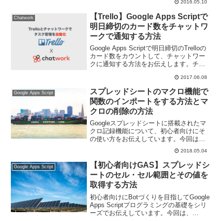
2016.05.10
ドシートに出力します。
【Trello】Google Apps Scriptで
Chatwork
明日締切のカード数をチャットワ
ークで通知する方法
Google Apps Scriptで明日締切のTrelloの
カード数をカウントして、チャットワー
クに通知する方法をお伝えします。チャ
ットワークに通知することでタスク管理
2017.06.08
をする場合の締切忘れなどを防げます。
スプレッドシートのマクロ機能で
Google Apps Script
関数のインポートをする方法とマ
クロの削除の方法
Googleスプレッドシートに搭載されたマ
クロ記録機能について、初心者向けにそ
の使い方をお伝えしています。今回は作
成した関数をマクロとして登録する方法
2018.05.04
と、マクロを削除する方法についてお伝
えしていきます。
【初心者向けGAS】スプレッドシ
Google Apps Script
ートのセル・セル範囲とその値を
取得する方法
初心者向けにBotづくりを目指してGoogle
Apps Scriptプログラミングの基礎をシリ
ーズでお伝えしています。今回は、
Rangeオブジェクト、つまりセルやセル