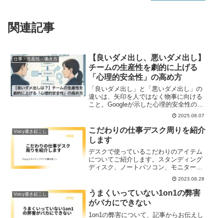
関連記事
【良いダメ出し、悪いダメ出し】
仕事・生産性・働き方
チームの生産性を劇的に上げる
「心理的安全性」の高め方
「良いダメ出し」と「悪いダメ出し」の
違いは、矢印を人ではなく物事に向ける
こと。Googleが示した心理的安全性の高
め方と、チームの生産性を劇的に上げる
2025.08.07
実践法を解説します。
こだわりの仕事デスク周りを紹介
Voicy書き起こし
します
デスクで使っているこだわりのアイテム
についてご紹介します。スタンディング
ディスク、ノートパソコン、モニター、
Webカメラ、リングライト、ヘッドセッ
2023.08.28
トなど、何を選んでいて、その良さと、
こだわったポイントはどこなのかについ
うまくいっていない1on1の弊害
Voicy書き起こし
てお伝えします。
がバカにできない
1on1の弊害について、記事からお伝えし