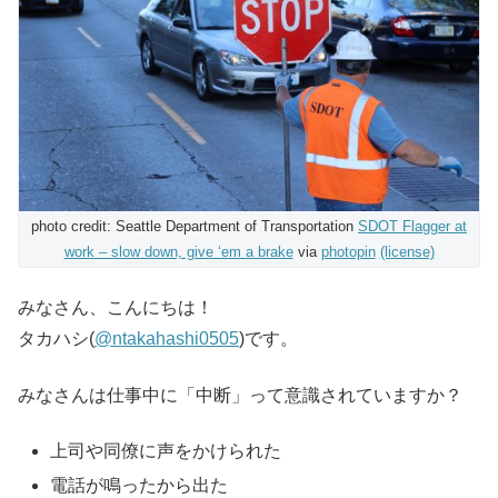
photo credit: Seattle Department of Transportation
SDOT Flagger at
work – slow down, give ‘em a brake
via
photopin
(license)
みなさん、こんにちは！
タカハシ(
@ntakahashi0505
)です。
みなさんは仕事中に「中断」って意識されていますか？
上司や同僚に声をかけられた
電話が鳴ったから出た