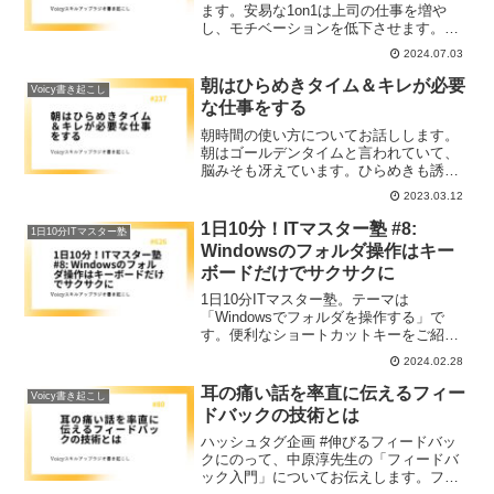
ます。安易な1on1は上司の仕事を増や
し、モチベーションを低下させます。な
んのために1on1をするのか、上司も部下
2024.07.03
も目的を理解し望むことが大切です。
1on1の仕組み自体もブラッシュアップし
朝はひらめきタイム＆キレが必要
Voicy書き起こし
続ける必要があります。
な仕事をする
朝時間の使い方についてお話しします。
朝はゴールデンタイムと言われていて、
脳みそも冴えています。ひらめきも誘導
されますので、朝時間から午前中にかけ
2023.03.12
ては考えたり頭のキレが必要になるよう
な仕事に使うようにしています。
1日10分！ITマスター塾 #8:
1日10分ITマスター塾
Windowsのフォルダ操作はキー
ボードだけでサクサクに
1日10分ITマスター塾。テーマは
「Windowsでフォルダを操作する」で
す。便利なショートカットキーをご紹介
します。フォルダの名前の頭に数字やア
2024.02.28
ルファベットと_（アンダースコア）をつ
けることで選択が簡単で爆速になりま
耳の痛い話を率直に伝えるフィー
Voicy書き起こし
す。
ドバックの技術とは
ハッシュタグ企画 #伸びるフィードバッ
クにのって、中原淳先生の「フィードバ
ック入門」についてお伝えします。フィ