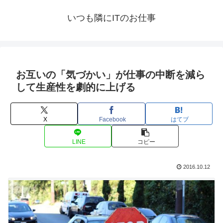
いつも隣にITのお仕事
お互いの「気づかい」が仕事の中断を減ら
して生産性を劇的に上げる
X
Facebook
はてブ
LINE
コピー
2016.10.12