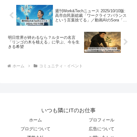
週刊Work&Techニュース 2025/10/10版:
高市自民新総裁「ワークライフバランス
という言葉捨てる」／動画AIのSora「オ
プトアウト方式」に不満の声ほか
明日世界が終わるなら？ルターの名言
「リンゴの木を植える」に学ぶ、今を生
きる希望
ホーム
コミュニティ・イベント
いつも隣にITのお仕事
ホーム
プロフィール
ブログについて
広告について