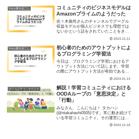
る皆さんに託して僕自身が身軽になり、
「日本の働くの価値を上げる」ために新
コミュニティのビジネスモデルは
Voicy書き起こし
しいことを学び始めています。
Amazonプライムのようだった
佐々木俊尚さんのチャンネルでグーグル
収益モデルが個人ビジネスでも理想では
ないかという話をされていたことをきっ
かけとして、ノンプロ研のビジネスモデ
2023.12.21
ルがAmazonプライムから自治体みたいに
なってきたよっていう話をさせていただ
初心者のためのアウトプットによ
Voicy書き起こし
きます。
るプログラミング学習法
今日は、プログラミング学習におけるア
ウトプット方法について話します。学習
の際にアウトプット方法が有効であるこ
とを強調し、インプット方法よりもアウ
2023.01.13
トプット方法を多めに持つことが理想的
であることを説明しました。アウトプッ
解説！学習コミュニティにおける
コミュニティ・イベント
ト方法としては、書くことと話すことが
OODAループの「意思決定」と
あり、脳の記憶を定着させるためには、
「行動」
オススメのアウトプット言語化方法3つを
紹介しました。
みなさん、こんにちは！ タカハシ
(@ntakahashi0505)です。常に動き続けて
いる学習コミュニティ。その運営には、
迅速で柔軟な意思決定と行動ができる
2024.12.16
OODAループが適しています。前回まで
で、2つ目のステップ「Orient（情勢判
断）...