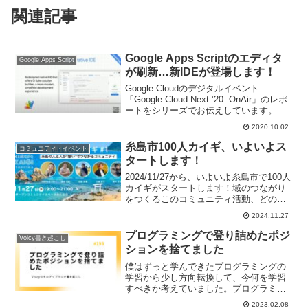
関連記事
Google Apps Scriptのエディタ
Google Apps Script
が刷新…新IDEが登場します！
Google Cloudのデジタルイベント
「Google Cloud Next ’20: OnAir」のレポ
ートをシリーズでお伝えしています。今
回はGASの新しいIDEの発表とデモのよ
2020.10.02
うすについてレポートをお送りします！
糸島市100人カイギ、いよいよス
コミュニティ・イベント
タートします！
2024/11/27から、いよいよ糸島市で100人
カイギがスタートします！域のつながり
をつくるこのコミュニティ活動、どのよ
うなきっかけではじまり、どんなことを
2024.11.27
期待しているのか、お伝えしたいと思い
ます。
プログラミングで登り詰めたポジ
Voicy書き起こし
ションを捨てました
僕はずっと学んできたプログラミングの
学習から少し方向転換して、今何を学習
すべきか考えていました。プログラミン
グ力の向上のためにできることは信頼す
2023.02.08