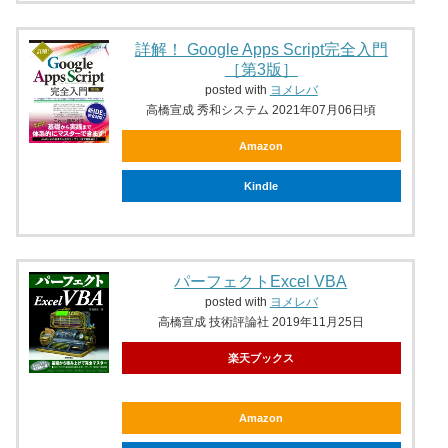
詳解！ Google Apps Script完全入門
［第3版］
posted with
ヨメレバ
高橋宣成 秀和システム 2021年07月06日頃
Amazon
Kindle
パーフェクトExcel VBA
posted with
ヨメレバ
高橋宣成 技術評論社 2019年11月25日
楽天ブックス
Amazon