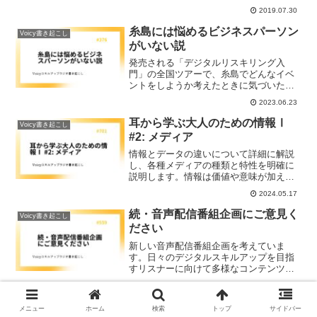
さんに、その成果を発表いただきまし
2019.07.30
た。LT大会のレポートと講座全体の振り
返りについて書いています。
糸島には悩めるビジネスパーソン
Voicy書き起こし
がいない説
発売される「デジタルリスキリング入
門」の全国ツアーで、糸島でどんなイベ
ントをしようか考えたときに気づいたこ
とについてお話します。そもそも糸島に
2023.06.23
はすでに良いキャリアをすすめている方
が多いことに気づきました。その方々に
耳から学ぶ大人のための情報Ⅰ
Voicy書き起こし
どんなイベントが響くかについて考察し
#2: メディア
ます。
情報とデータの違いについて詳細に解説
し、各種メディアの種類と特性を明確に
説明します。情報は価値や意味が加えら
れたデータであり、メディアはその情報
2024.05.17
を伝えるための媒体です。テレビ、ラジ
オ、ウェブサイトなど、多様なメディア
続・音声配信番組企画にご意見く
Voicy書き起こし
が情報伝達に貢献しています。
ださい
新しい音声配信番組企画を考えていま
す。日々のデジタルスキルアップを目指
すリスナーに向けて多様なコンテンツを
提供します。シリーズ化される予定企画
2023.12.23
には、「マイナス」からはじめるデジタ
ルリスキリング、「ITなんて怖くな
ノンプロ研メンバーがお仕事パー
コミュニティ・イベント
メニュー
ホーム
検索
トップ
サイドバー
い！」シリーズなどが含まれ、それぞれ