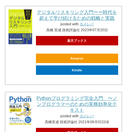
デジタルリスキリング入門ーー時代を
超えて学び続けるための戦略と実践
posted with
ヨメレバ
高橋 宣成 技術評論社 2023年07月20日
楽天ブックス
Amazon
Kindle
Pythonプログラミング完全入門 〜ノ
ンプログラマーのための実務効率化テ
キスト
posted with
ヨメレバ
高橋宣成 技術評論社 2021年08月02日頃