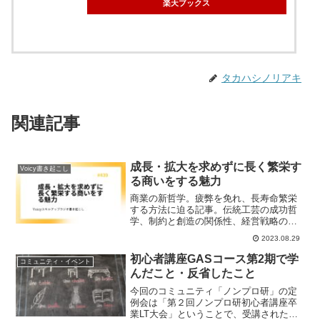
楽天ブックス
タカハシノリアキ
関連記事
成長・拡大を求めずに長く繁栄す
Voicy書き起こし
る商いをする魅力
商業の新哲学。疲弊を免れ、長寿命繁栄
する方法に迫る記事。伝統工芸の成功哲
学、制約と創造の関係性、経営戦略の新
たな視点など、中小企業への示唆が豊か
2023.08.29
な記事です。
初心者講座GASコース第2期で学
コミュニティ・イベント
んだこと・反省したこと
今回のコミュニティ「ノンプロ研」の定
例会は「第２回ノンプロ研初心者講座卒
業LT大会」ということで、受講された皆