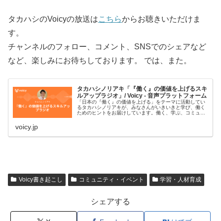
タカハシのVoicyの放送は
こちら
からお聴きいただけま
す。
チャンネルのフォロー、コメント、SNSでのシェアなど
など、楽しみにお待ちしております。 では、また。
タカハシノリアキ「『働く』の価値を上げるスキ
ルアップラジオ」/ Voicy - 音声プラットフォーム
「日本の『働く』の価値を上げる」をテーマに活動してい
るタカハシノリアキが、みなさんがいきいきと学び、働く
ためのヒントをお届けしています。働く、学ぶ、コミュニ
ティ、AI、プログラミング、デジタルなどがキーワードで
す。#スキルアップラジオ■プ…
voicy.jp
Voicy書き起こし
コミュニティ・イベント
学習・人材育成
シェアする