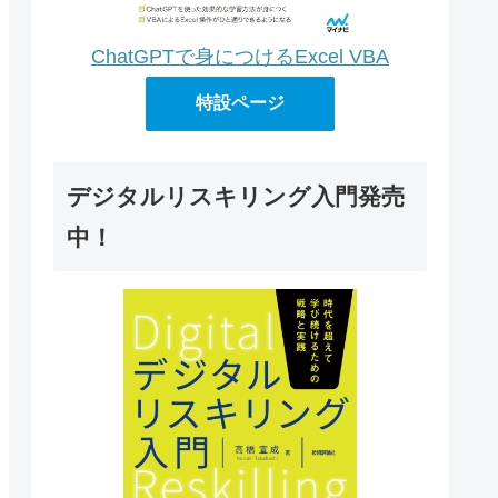
ChatGPTで身につけるExcel VBA
特設ページ
デジタルリスキリング入門発売
中！