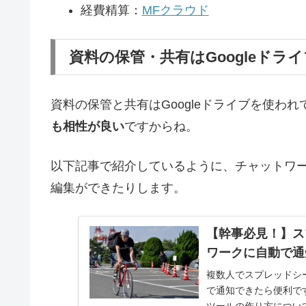
経費精算：
MFクラウド
資料の保管・共有はGoogleドライ
資料の保管と共有はGoogleドライブを使われ
も相性が良い
ですからね。
以下記事で紹介しているように、チャットワ
編集ができたりします。
【幹事必見！】ス
ワークに自動で通
複数人でスプレッドシ
で通知できたら便利ですよね