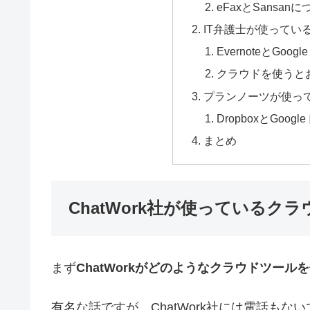
eFaxとSansan
IT弁護士が使ってい
EvernoteとGo
クラウドを使うと
プランノーツが使っ
DropboxとGoog
まとめ
ChatWork社が使っているク
まず
ChatWorkがどのようなクラウドツール
有名な話ですが、ChatWork社には電話も