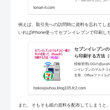
ツールの作り方につい
tonari-it.com
例えば、取引先への訪問時に資料を忘れてしまっ
いればiPhone使ってセブンイレブンで印刷
セブンイレブンのマ
ら印刷する方法（
情報管理LOGの@yo
ンイレブンのマルチコピ
文章、Officeファ
hokoxjouhou.blog105.fc2.com
また、そもそも紙の資料を配布してしまうと