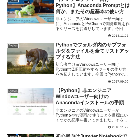
Python】Anaconda Promptとは
何か、またその超基本の使い方
非エンジニアのWindowsユーザー向け
に、AnacondaとPyCharmで開発環境を作
るシリーズをお送りしています。今回
は、Anaconda Promptについて、またそ
2018.11.25
の超基本の使い方についてお伝えしま
す。
Pythonでフォルダ内のサブフォ
Python
ルダ＆ファイルを全てリストアッ
プする方法
初心者向け＆Windowsユーザー向け
PythonでZIP圧縮をするツールの作り方
をお伝えしています。今回はPythonでフ
ォルダ内のツリー構造を走査してサブフ
2017.09.09
ォルダとファイルを全てリストアップす
る方法です。
【Python】非エンジニア
Python
Windowユーザー向けの
Anacondaインストールの手順
非エンジニアのWindowsユーザーが
Pythonを学び実務で使うことを目標にい
くつかの記事を書いてきました。そろそ
ろワンランク上の環境を…ということ
2018.11.22
で、Anacondaの紹介とインストールにつ
いて解説します。
初心者向けJupyter Notebookで
Python