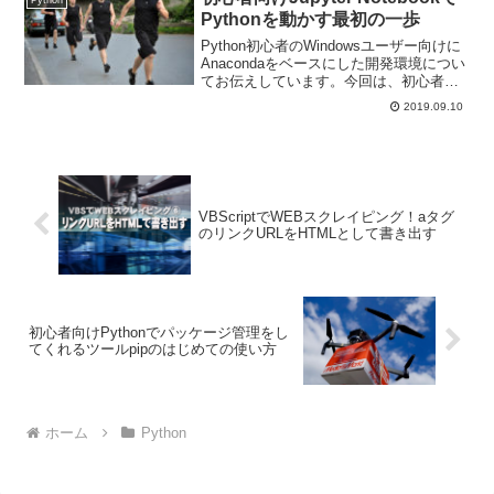
Pythonを動かす最初の一歩
Python初心者のWindowsユーザー向けに
Anacondaをベースにした開発環境につい
てお伝えしています。今回は、初心者向
けJupyter NotebookでPythonを動かす最
2019.09.10
初の一歩です。
VBScriptでWEBスクレイピング！aタグ
のリンクURLをHTMLとして書き出す
初心者向けPythonでパッケージ管理をし
てくれるツールpipのはじめての使い方
ホーム
Python