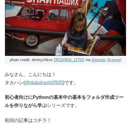
photo credit: dmitryzhkov
DR150904_1275D
via
photopin
(license)
みなさん、こんにちは！
タカハシ(
@ntakahashi0505
)です。
初心者向けにPythonの基本中の基本をフォルダ作成ツー
ルを作りながら学ぶ
シリーズです。
前回の記事はコチラ！