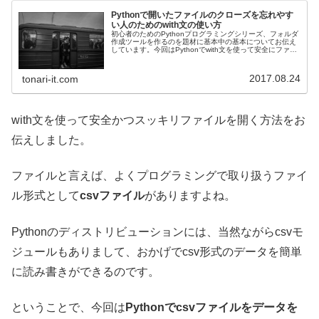
Pythonで開いたファイルのクローズを忘れやす
い人のためのwith文の使い方
初心者のためのPythonプログラミングシリーズ、フォルダ
作成ツールを作るのを題材に基本中の基本についてお伝え
しています。今回はPythonでwith文を使って安全にファイ
ルを開いて閉じる方法です。
2017.08.24
tonari-it.com
with文を使って安全かつスッキリファイルを開く方法をお
伝えしました。
ファイルと言えば、よくプログラミングで取り扱うファイ
ル形式として
csvファイル
がありますよね。
Pythonのディストリビューションには、当然ながらcsvモ
ジュールもありまして、おかげでcsv形式のデータを簡単
に読み書きができるのです。
ということで、今回は
Pythonでcsvファイルをデータを