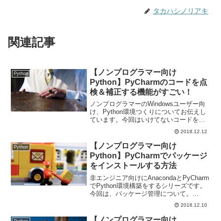
タカハシノリアキ
関連記事
【ノンプログラマー向け
Python
Python】PyCharmのコードを点
検＆補正する機能がすごい！
ノンプログラマーのWindowsユーザー向
け、Python環境つくりについてお伝えし
ています。今回はいけてないコードを発
見して改善してくれるPyCharmのコード
2018.12.12
チェック＆補正機能についてお伝えしま
す。
【ノンプログラマー向け
Python
Python】PyCharmでパッケージ
をインストールする方法
非エンジニア向けにAnacondaとPyCharm
でPython環境構築をするシリーズです。
今回は、パッケージ管理について。
PyCharmで新たにパッケージをインスト
2018.12.10
ールする方法についてお伝えします。
【ノンプログラマー向け
Python