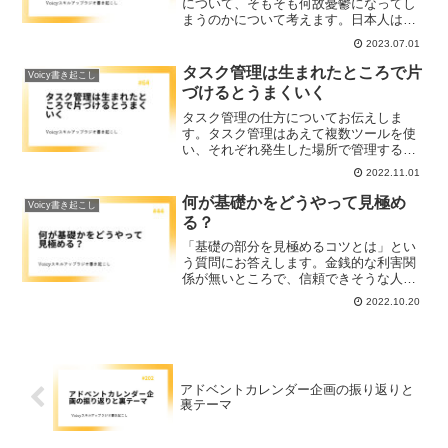
について、そもそも何故憂鬱になってし
まうのかについて考えます。日本人はハ
イコンテキストコミュニケーションをし
2023.07.01
がちです。多くの前提を共有している上
でコミュニケーションをとるときに、勝
タスク管理は生まれたところで片
Voicy書き起こし
手に悪いイメージでコミュニケーション
づけるとうまくいく
の隙間を埋めて憂鬱になっていないか確
認する必要があります。
タスク管理の仕方についてお伝えしま
す。タスク管理はあえて複数ツールを使
い、それぞれ発生した場所で管理する。
その方が管理コストも低くデータの不整
2022.11.01
合も防げるのでおすすめです。Trello、
Gmail、Slack、Chatwork、Notionなどを
何が基礎かをどうやって見極め
Voicy書き起こし
使った具体的な方法についてもお伝えし
る？
ます。
「基礎の部分を見極めるコツとは」とい
う質問にお答えします。金銭的な利害関
係が無いところで、信頼できそうな人た
ちを群れとして見つけ、その人たちの声
2022.10.20
に耳を傾けることが大切です。
アドベントカレンダー企画の振り返りと
裏テーマ