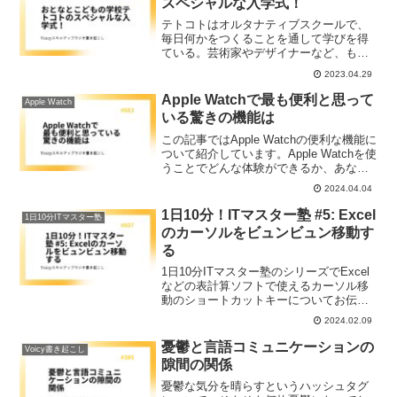
スペシャルな入学式！
テトコトはオルタナティブスクールで、
毎日何かをつくることを通して学びを得
ている。芸術家やデザイナーなど、もの
づくりを生業とする人たちが中心に設立
2023.04.29
し、新しくて小さな学校だ。入学式で
は、2人の新入生に肥後守などの道具が贈
Apple Watchで最も便利と思って
Apple Watch
られ、写真撮影が行われた。
いる驚きの機能は
この記事ではApple Watchの便利な機能に
ついて紹介しています。Apple Watchを使
うことでどんな体験ができるか、あなた
の価値観をアップデートできるかもしれ
2024.04.04
ません。
1日10分！ITマスター塾 #5: Excel
1日10分ITマスター塾
のカーソルをビュンビュン移動す
る
1日10分ITマスター塾のシリーズでExcel
などの表計算ソフトで使えるカーソル移
動のショートカットキーについてお伝え
します。大きい表を扱う場合など、マウ
2024.02.09
スを使うより格段に便利ですので、ぜひ
覚えて使ってみてください。あわせて、
憂鬱と言語コミュニケーションの
Voicy書き起こし
作業が便利になる表の作り方についても
隙間の関係
補足としてお伝えしています。
憂鬱な気分を晴らすというハッシュタグ