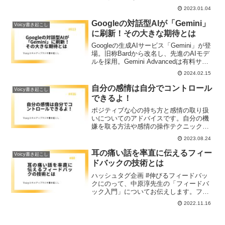
わせで掛け算で楽しんでいます。旬の魚
2023.01.04
を楽しんで美味しさを発見している様子
についてお伝えします。
Googleの対話型AIが「Gemini」
Voicy書き起こし
に刷新！その大きな期待とは
Googleの生成AIサービス「Gemini」が登
場。旧称Bardから改名し、先進のAIモデ
ルを採用。Gemini Advancedは有料サー
ビスとして、最高性能のUltraモデルを提
2024.02.15
供。Google One AIプレミアムプランで利
用可能に。スマホアプリも提供開始、
自分の感情は自分でコントロール
Voicy書き起こし
Googleサービスとの深い連携とマルチモ
できるよ！
ーダル能力が期待される。
ポジティブな心の持ち方と感情の取り扱
いについてのアドバイスです。自分の機
嫌を取る方法や感情の操作テクニックを
通じて、日々のストレスやネガティブな
2023.08.24
感情を克服するためのヒントを提供しま
す。
耳の痛い話を率直に伝えるフィー
Voicy書き起こし
ドバックの技術とは
ハッシュタグ企画 #伸びるフィードバッ
クにのって、中原淳先生の「フィードバ
ック入門」についてお伝えします。フィ
ードバックの具体的な方法や手順、フィ
2022.11.16
ードバックとコーチングの違いなど。ビ
ジネスの現場では両者を組み合わせて使
うことが良いアイデアと思われます。