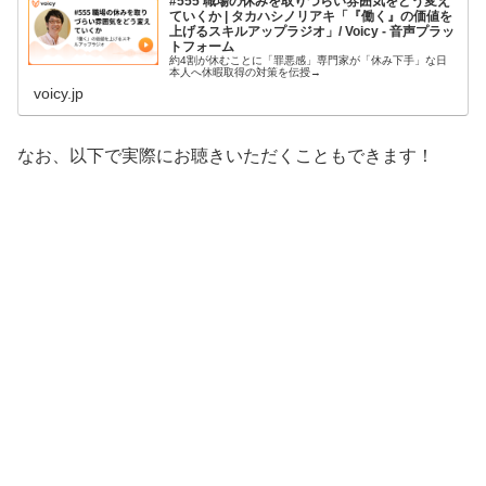
#555 職場の休みを取りづらい雰囲気をどう変え
ていくか | タカハシノリアキ「『働く』の価値を
上げるスキルアップラジオ」/ Voicy - 音声プラッ
トフォーム
約4割が休むことに「罪悪感」専門家が「休み下手」な日
本人へ休暇取得の対策を伝授→
voicy.jp
なお、以下で実際にお聴きいただくこともできます！