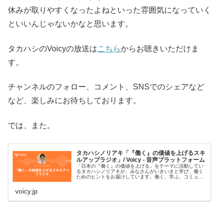
休みが取りやすくなったよねといった雰囲気になっていく
といいんじゃないかなと思います。
タカハシのVoicyの放送は
こちら
からお聴きいただけま
す。
チャンネルのフォロー、コメント、SNSでのシェアなど
など、楽しみにお待ちしております。
では、また。
タカハシノリアキ「『働く』の価値を上げるスキ
ルアップラジオ」/ Voicy - 音声プラットフォーム
「日本の『働く』の価値を上げる」をテーマに活動してい
るタカハシノリアキが、みなさんがいきいきと学び、働く
ためのヒントをお届けしています。働く、学ぶ、コミュニ
ティ、AI、プログラミング、デジタルなどがキーワードで
す。#スキルアップラジオ■プ…
voicy.jp