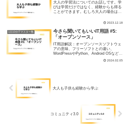
大人の学習法についてのお話しです。学
びは学習だけではなく、経験からも得る
ことができます。むしろ大人の場合は経
験からの学習の方が大きな割合をしてめ
ています。経験、内省、教訓、実践とい
2023.12.18
った4つのステップを繰り返すことによっ
て、経験から学びを重ねていくことがで
今さら聞いてもいいIT用語 #5:
1日10分ITマスター塾
きます。
「オープンソース」
IT用語解説：オープンソースソフトウェ
アの意味、フリーソフトとの違い、
WordPressやPython、Android OSなどの
例を紹介。オープンソースがもたらす利
2024.02.05
点と収益化方法についても説明します。
大人も子供も経験から学ぶ
コミュニティ3.0