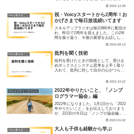
なって、食べ方が豊富で年中楽しむこと
2022.12.06
ができます。身を食べたあとは骨せんべ
いにもすることができる2度美味しいお魚
祝・Voicyスタートから2周年！お
Voicy書き起こし
です。そんなアジの魅力について語りま
かげさまで毎日放送続いてます
す。
スキルアップラジオは毎日8時半に配信さ
れ、昨日で2周年を迎えました。この2年
間を振り返り、今後の展望をお話ししま
す。特にITスキル向上を目指すリスナー
2024.06.13
に向けた多様なコンテンツやコミュニテ
ィ活動の重要性を強調します。
批判を聞く技術
Voicy書き起こし
批判を受けたときの技術として、受け止
めボックスとシステム思考を上手く取り
入れて、批判に対して自分の心がつらく
ならないようにする方法を語ります。
2022.10.22
2022年やりたいこと、「ノンプ
コミュニティ・イベント
ログラマー協会」編
2022年になりました。1月1日から「2022
年やりたいこと」をお伝えしておりまう
が、2日目の今日は「ノンプロ協会編」。
昨年設立した「一般社団法人ノンプログ
2022.01.02
ラマー協会」についてやりたいことをお
伝えします。
大人も子供も経験から学ぶ
Voicy書き起こし