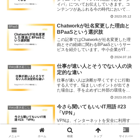
イパ」についてお伝えしていきます。コ
ンテンツがあふれる今の時代においてタ
イパは非常に重要です。音声配信や動画
2023.05.12
視聴などで1.5倍や2倍速で視聴している
方はたくさんいらっしゃるでしょう。加
Chatworkが社名変更した理由と
BPaaS
速した世界を知るとそこからなかなか戻
BPaaSという選択肢
れなくなる気がしています。
この記事ではChatworkが社名変更した理
由とその経緯に関わるBPaaSというサー
ビスを紹介しています。中小企業がITと
向き合うためのヒントが得られるかもし
2024.07.16
れませんよ。
仕事が速い人とそうでない人の決
Voicy書き起こし
定的な違い
仕事が速い人は決断が早くてすぐに行動
する人です。悩ましいポイントが出てき
た場合は、手を止めずに外部の環境を借
りることが有効です。意思決定と行動を
2023.05.05
早くすることでフィードバックを受けて
成長し、経験を積むことができます。
今さら聞いてもいいIT用語 #23
Voicy書き起こし
「VPN」
VPNは、インターネットを安全に利用す
るための技術です。公衆回線上に仮想ト
ンネルを作り、通信内容を保護します。
特にフリーWi-Fiや特定地域のコンテンツ
メニュー
ホーム
検索
トップ
サイドバー
2024.07.09