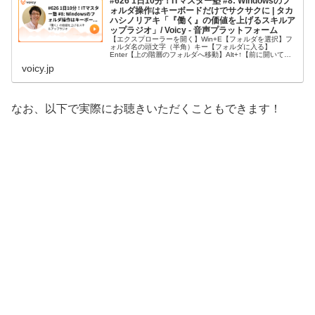
#626 1日10分！ITマスター塾 #8: Windowsのフ
ォルダ操作はキーボードだけでサクサクに | タカ
ハシノリアキ「『働く』の価値を上げるスキルア
ップラジオ」/ Voicy - 音声プラットフォーム
【エクスプローラーを開く】Win+E【フォルダを選択】フ
ォルダ名の頭文字（半角）キー【フォルダに入る】
Enter【上の階層のフォルダへ移動】Alt+↑【前に開いてい
たフォルダへ移動（履歴を1つ戻る）】Alt+←【新しいフォ
voicy.jp
ルダ作成】Ctr…
なお、以下で実際にお聴きいただくこともできます！