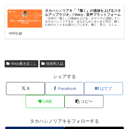
タカハシノリアキ「『働く』の価値を上げるスキ
ルアップラジオ」/ Voicy - 音声プラットフォーム
「日本の『働く』の価値を上げる」をテーマに活動してい
るタカハシノリアキが、みなさんがいきいきと学び、働く
ためのヒントをお届けしています。働く、学ぶ、コミュニ
ティ、AI、プログラミング、デジタルなどがキーワードで
す。#スキルアップラジオ■プ…
voicy.jp
Voicy書き起こし
技術同人誌
シェアする
X
Facebook
はてブ
LINE
コピー
タカハシノリアキをフォローする